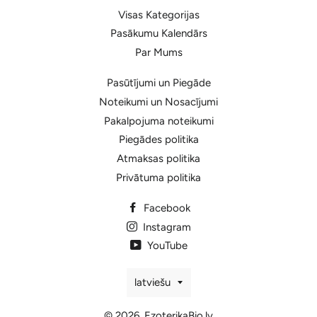
Visas Kategorijas
Pasākumu Kalendārs
Par Mums
Pasūtījumi un Piegāde
Noteikumi un Nosacījumi
Pakalpojuma noteikumi
Piegādes politika
Atmaksas politika
Privātuma politika
Facebook
Instagram
YouTube
Valoda
latviešu
© 2026,
EzoterikaBio.lv