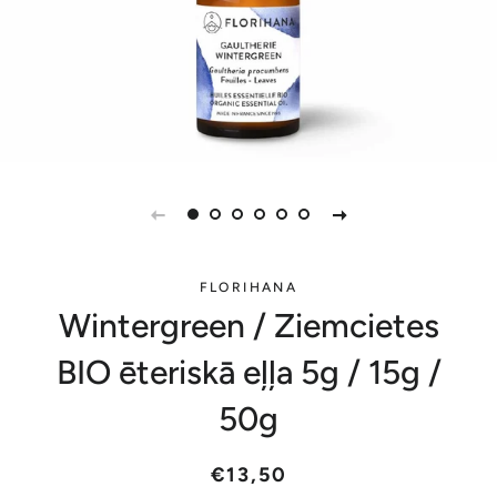
FLORIHANA
Wintergreen / Ziemcietes
BIO ēteriskā eļļa 5g / 15g /
50g
Parastā
Akcijas
€13,50