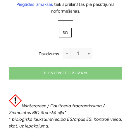
cena
cena
Piegādes izmaksas
tiek aprēķinātas pie pasūtījuma
noformēšanas.
5G
Daudzums
−
+
PIEVIENOT GROZAM
Wintergreen / Gaultheria fragrantissima /
Ziemcietes BIO ēteriskā eļļa
*
*
bioloģiskā lauksaimniecība ES/ārpus ES. Kontroli veica:
skat. uz iepakojuma.