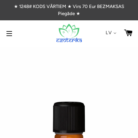
★ 1248# KODS VĀRTIEM ★ Virs 70 Eur BEZMAKSAS
Piegāde ★
G
LV
VIETNES NAVIGĀCIJA