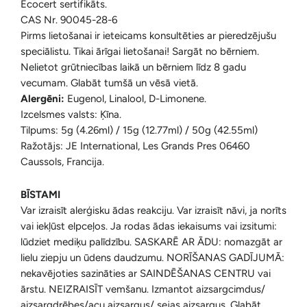
Ecocert sertifikāts.
CAS Nr. 90045-28-6
Pirms lietošanai ir ieteicams konsultēties ar pieredzējušu
speciālistu. Tikai ārīgai lietošanai! Sargāt no bērniem.
Nelietot grūtniecības laikā un bērniem līdz 8 gadu
vecumam. Glabāt tumšā un vēsā vietā.
Alergēni:
Eugenol, Linalool,
D-Limonene.
Izcelsmes valsts: Ķīna.
Tilpums: 5g (4.26ml) / 15g (12.77ml) / 50g (42.55ml)
Ražotājs: JE International, Les Grands Pres 06460
Caussols, Francija.
BĪSTAMI
Var izraisīt alerģisku ādas reakciju. Var izraisīt nāvi, ja norīts
vai iekļūst elpceļos. Ja rodas ādas iekaisums vai izsitumi:
lūdziet mediķu palīdzību. SASKARĒ AR ĀDU: nomazgāt ar
lielu ziepju un ūdens daudzumu.
NORĪŠANAS GADĪJUMĀ:
nekavējoties sazināties ar SAINDĒŠANAS CENTRU vai
ārstu.
NEIZRAISĪT vemšanu. Izmantot aizsargcimdus/
aizsargdrēbes/acu aizsargus/ sejas aizsargus. Glabāt