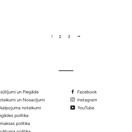
NĀKAMAIS
1
2
3
sūtījumi un Piegāde
Facebook
teikumi un Nosacījumi
Instagram
kalpojuma noteikumi
YouTube
egādes politika
maksas politika
ivātuma politika