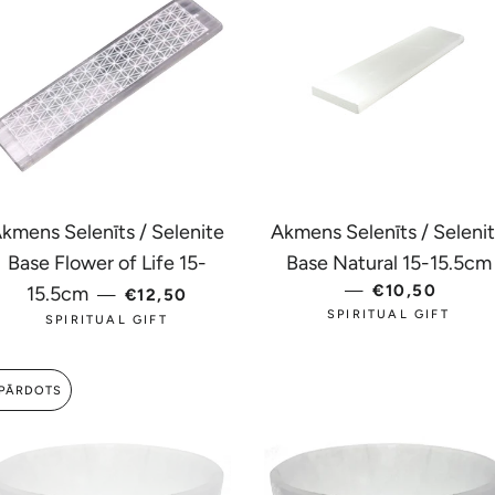
kmens Selenīts / Selenite
Akmens Selenīts / Seleni
Base Flower of Life 15-
Base Natural 15-15.5cm
PARASTĀ CENA
—
PARASTĀ C
€10,50
15.5cm
—
€12,50
SPIRITUAL GIFT
SPIRITUAL GIFT
ZPĀRDOTS