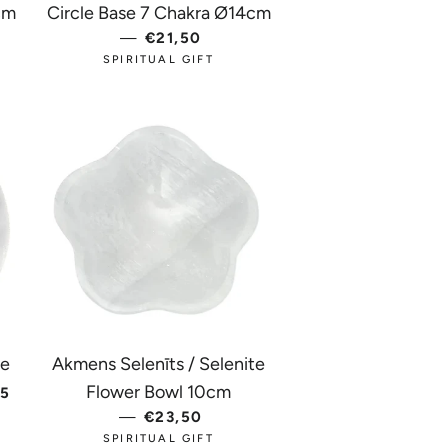
cm
Circle Base 7 Chakra Ø14cm
ENA
—
PARASTĀ CENA
€21,50
SPIRITUAL GIFT
te
Akmens Selenīts / Selenite
ARASTĀ CENA
Flower Bowl 10cm
15
—
PARASTĀ CENA
€23,50
SPIRITUAL GIFT