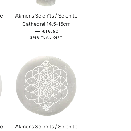
te
Akmens Selenīts / Selenite
Cathedral 14.5-15cm
ENA
—
PARASTĀ CENA
€16,50
SPIRITUAL GIFT
te
Akmens Selenīts / Selenite