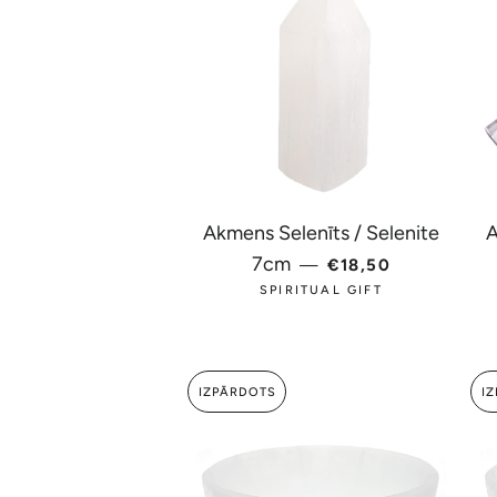
Akmens Selenīts / Selenite
A
PARASTĀ CENA
7cm
—
€18,50
SPIRITUAL GIFT
IZPĀRDOTS
I