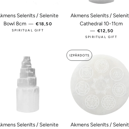
kmens Selenīts / Selenite
Akmens Selenīts / Seleni
A
PARASTĀ CENA
Bowl 8cm
Cathedral 10-11cm
—
€18,50
—
PARASTĀ C
€12,50
SPIRITUAL GIFT
SPIRITUAL GIFT
IZPĀRDOTS
kmens Selenīts / Selenite
Akmens Selenīts / Seleni