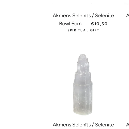
Akmens Selenīts / Selenite
A
PARASTĀ CEN
Bowl 6cm
—
€10,50
SPIRITUAL GIFT
Akmens Selenīts / Selenite
A