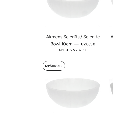
Akmens Selenīts / Selenite
A
PARASTĀ CEN
Bowl 10cm
—
€26,50
SPIRITUAL GIFT
IZPĀRDOTS