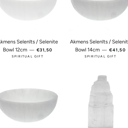
kmens Selenīts / Selenite
Akmens Selenīts / Seleni
A
PARASTĀ CENA
PARAS
Bowl 12cm
Bowl 14cm
—
€31,50
—
€41,50
SPIRITUAL GIFT
SPIRITUAL GIFT