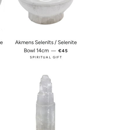
te
Akmens Selenīts / Selenite
TĀ CENA
PARASTĀ CENA
Bowl 14cm
—
€45
SPIRITUAL GIFT