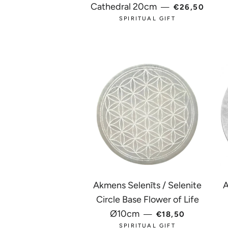
PARASTĀ C
Cathedral 20cm
—
€26,50
SPIRITUAL GIFT
Akmens Selenīts / Selenite
A
Circle Base Flower of Life
PARASTĀ CENA
Ø10cm
—
€18,50
SPIRITUAL GIFT