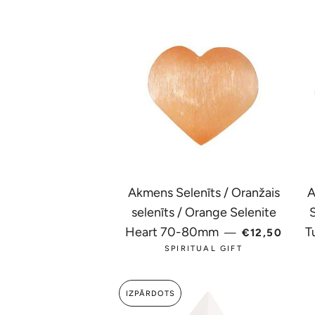
Akmens Selenīts / Oranžais
A
selenīts / Orange Selenite
PARASTĀ C
Heart 70-80mm
T
—
€12,50
SPIRITUAL GIFT
IZPĀRDOTS