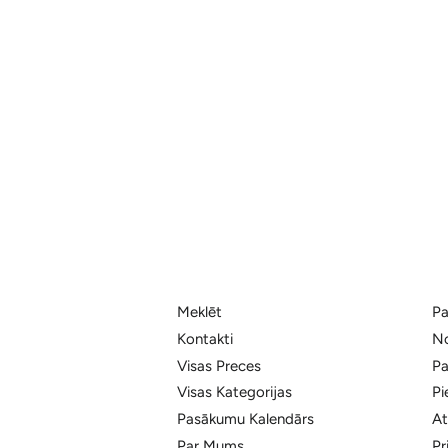
Meklēt
Pa
Kontakti
No
Visas Preces
Pa
Visas Kategorijas
Pi
Pasākumu Kalendārs
At
Par Mums
Pr