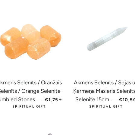
kmens Selenīts / Oranžais
Akmens Selenīts / Sejas 
Selenīts / Orange Selenite
Ķermeņa Masieris Selenīts
ENA
PARASTĀ CENA
+
PARA
umbled Stones
Selenite 15cm
—
€1,75
—
€10,5
SPIRITUAL GIFT
SPIRITUAL GIFT