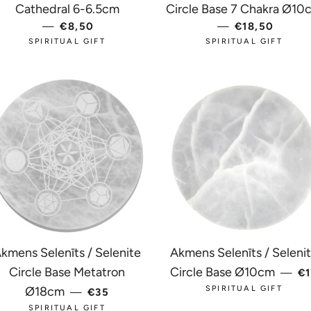
ENA
Cathedral 6-6.5cm
Circle Base 7 Chakra Ø10
—
PARASTĀ CENA
€8,50
—
PARASTĀ C
€18,50
SPIRITUAL GIFT
SPIRITUAL GIFT
kmens Selenīts / Selenite
Akmens Selenīts / Seleni
P
Circle Base Metatron
Circle Base Ø10cm
—
€
PARASTĀ CENA
Ø18cm
SPIRITUAL GIFT
—
€35
SPIRITUAL GIFT