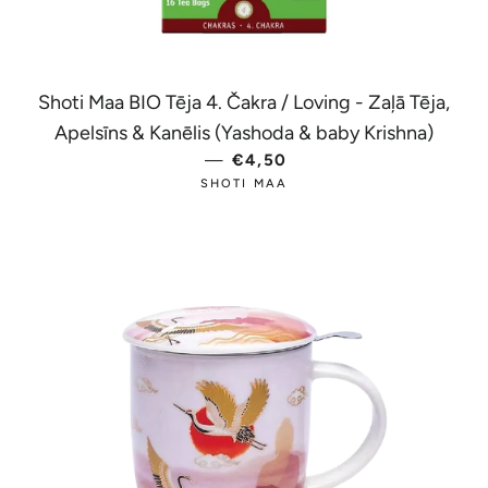
Shoti Maa BIO Tēja 4. Čakra / Loving - Zaļā Tēja,
Apelsīns & Kanēlis (Yashoda & baby Krishna)
—
PARASTĀ CENA
€4,50
SHOTI MAA