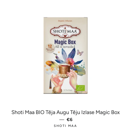
Shoti Maa BIO Tēja Augu Tēju Izlase Magic Box
—
PARASTĀ CENA
€6
SHOTI MAA