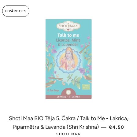
IZPĀRDOTS
Shoti Maa BIO Tēja 5. Čakra / Talk to Me - Lakrica,
PARASTĀ 
Piparmētra & Lavanda (Shri Krishna)
—
€4,50
SHOTI MAA