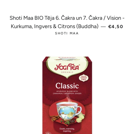
Shoti Maa BIO Tēja 6. Čakra un 7. Čakra / Vision -
PARASTĀ
Kurkuma, Ingvers & Citrons (Buddha)
—
€4,50
SHOTI MAA