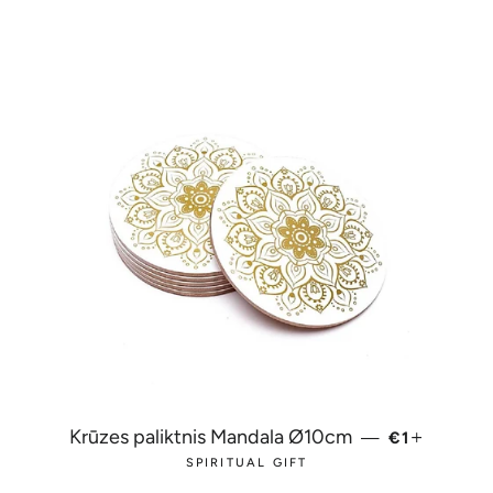
PARASTĀ 
+
Krūzes paliktnis Mandala Ø10cm
—
€1
SPIRITUAL GIFT