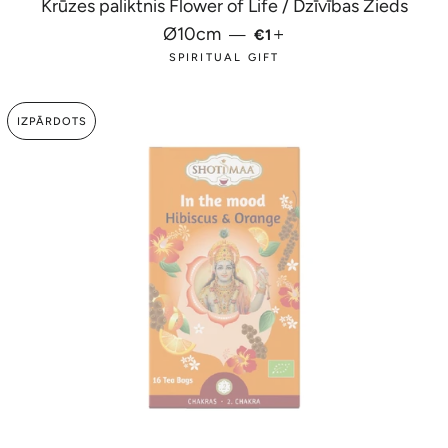
Krūzes paliktnis Flower of Life / Dzīvības Zieds
PARASTĀ CENA
+
Ø10cm
—
€1
SPIRITUAL GIFT
IZPĀRDOTS