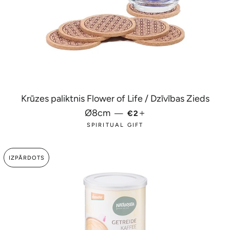
Krūzes paliktnis Flower of Life / Dzīvības Zieds
PARASTĀ CENA
+
Ø8cm
—
€2
SPIRITUAL GIFT
IZPĀRDOTS