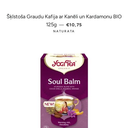
Šķīstoša Graudu Kafija ar Kanēli un Kardamonu BIO
PARASTĀ CENA
125g
—
€10,75
NATURATA