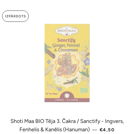
IZPĀRDOTS
Shoti Maa BIO Tēja 3. Čakra / Sanctify - Ingvers,
PARASTĀ CE
Fenhelis & Kanēlis (Hanuman)
—
€4,50