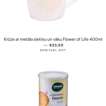
Krūze ar metāla sietiņu un vāku Flower of Life 400ml
—
PARASTĀ CENA
€23,50
SPIRITUAL GIFT