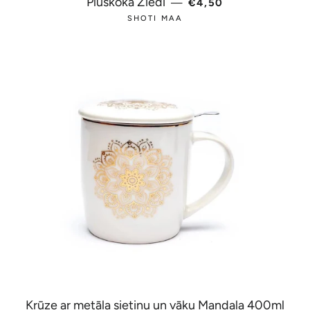
PARASTĀ CENA
Plūškoka Ziedi
—
€4,50
SHOTI MAA
Krūze ar metāla sietiņu un vāku Mandala 400ml