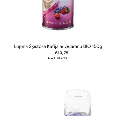
Lupīna Šķīstošā Kafija ar Guaranu BIO 150g
—
PARASTĀ CENA
€13,75
NATURATA