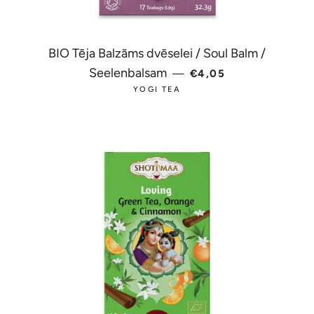
BIO Tēja Balzāms dvēselei / Soul Balm /
PARASTĀ CENA
Seelenbalsam
—
€4,05
YOGI TEA