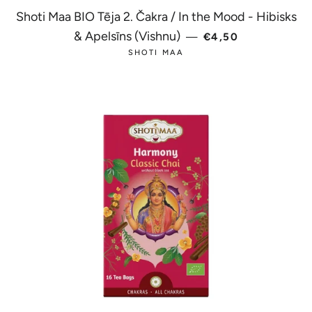
Shoti Maa BIO Tēja 2. Čakra / In the Mood - Hibisks
PARASTĀ CENA
& Apelsīns (Vishnu)
—
€4,50
SHOTI MAA