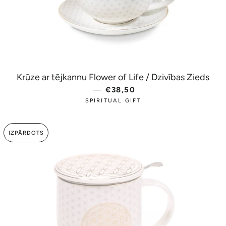
Krūze ar tējkannu Flower of Life / Dzivības Zieds
—
PARASTĀ CENA
€38,50
SPIRITUAL GIFT
IZPĀRDOTS