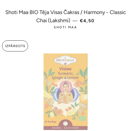
Shoti Maa BIO Tēja Visas Čakras / Harmony - Classic
PARASTĀ CENA
Chai (Lakshmi)
—
€4,50
SHOTI MAA
IZPĀRDOTS