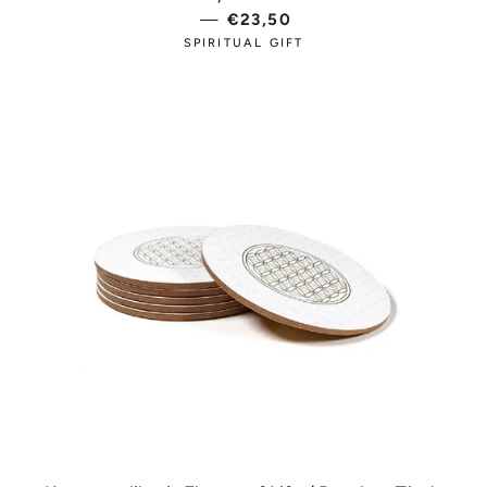
—
PARASTĀ CENA
€23,50
SPIRITUAL GIFT