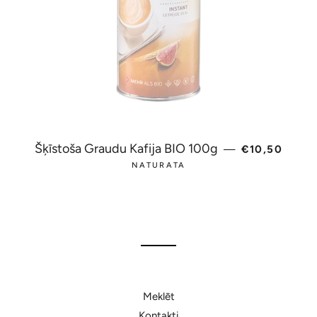
PARASTĀ C
Šķīstoša Graudu Kafija BIO 100g
—
€10,50
NATURATA
Meklēt
Kontakti