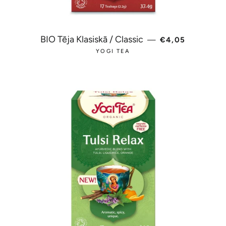
PARASTĀ CEN
BIO Tēja Klasiskā / Classic
—
€4,05
YOGI TEA