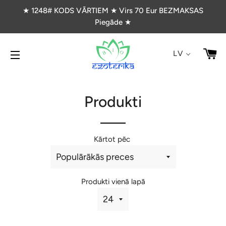
★ 1248# KODS VĀRTIEM ★ Virs 70 Eur BEZMAKSAS
Piegāde ★
G
LV
VIETNES NAVIGĀCIJA
Produkti
Kārtot pēc
Produkti vienā lapā