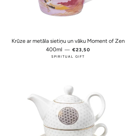
Krūze ar metāla sietiņu un vāku Moment of Zen
PARASTĀ CENA
400ml
—
€23,50
SPIRITUAL GIFT