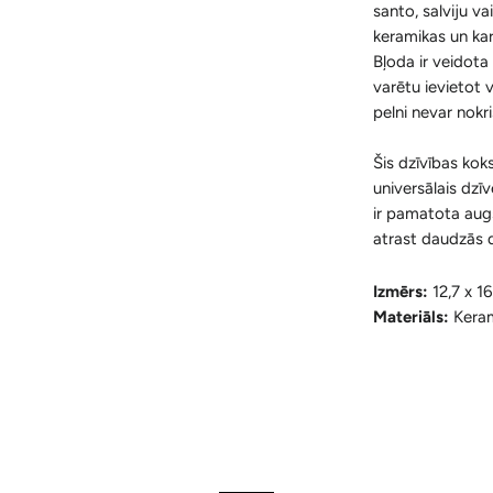
santo, salviju va
keramikas un kar
Bļoda ir veidota 
varētu ievietot v
pelni nevar nokri
Šis dzīvības koks
universālais dzīv
ir pamatota augs
atrast daudzās 
Izmērs:
12,7 x 1
Materiāls:
Kera