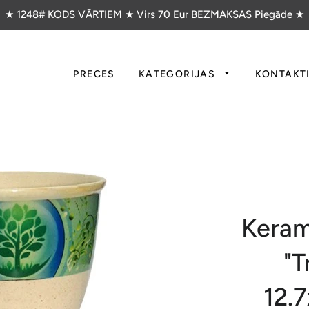
★ 1248# KODS VĀRTIEM ★ Virs 70 Eur BEZMAKSAS Piegāde ★
PRECES
KATEGORIJAS
KONTAKT
Keram
"T
12.