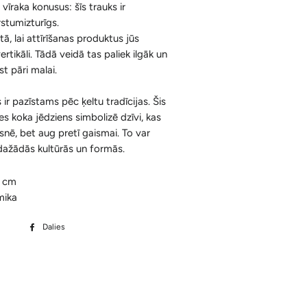
i vīraka konusus: šīs trauks ir
Ķermenim
Korķa Bloki
Konusi ar krītošu dūmu efektu un
stumizturīgs.
Sejai
Aksesuāri
tā, lai attīrīšanas produktus jūs
Spilventiņi Acīm
ertikāli. Tādā veidā tas paliek ilgāk un
Aromātiskās Briketes un Aksesuāri
st pāri malai.
Sveķi un Aksesuāri
 ir pazīstams pēc ķeltu tradīcijas. Šis
es koka jēdziens simbolizē dzīvi, kas
Bakhoor / Bukhoor / Mabkhara /
nē, bet aug pretī gaismai. To var
Majmor
dažādās kultūrās un formās.
6 cm
mika
Dalies
Dalīties
Facebook