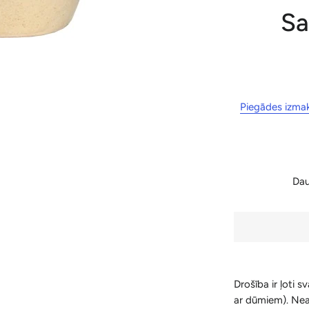
Sa
Piegādes izma
Da
Drošība ir ļoti s
ar dūmiem). Neat