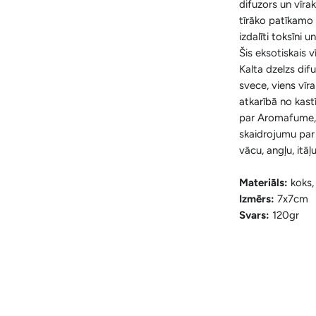
difuzors un vīra
tīrāko patīkamo 
izdalīti toksīni 
Šis eksotiskais v
Kalta dzelzs difu
svece, viens vīr
atkarībā no kast
par Aromafume,
skaidrojumu par 
vācu, angļu, itāļ
Materiāls:
koks,
Izmērs:
7x7cm
Svars:
120gr