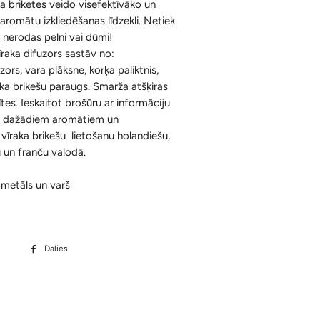
ka briketes veido visefektīvāko un
Ķermenim
Korķa Bloki
aromātu izkliedēšanas līdzekli. Netiek
Konusi ar krītošu dūmu efektu un
un nerodas pelni vai dūmi!
Sejai
Aksesuāri
Spilventiņi Acīm
īraka difuzors sastāv no:
Aromātiskās Briketes un Aksesuāri
zors, vara plāksne, korķa paliktnis,
aka brikešu paraugs. Smarža atšķiras
Sveķi un Aksesuāri
ītes. Ieskaitot brošūru ar informāciju
 dažādiem aromātiem un
Bakhoor / Bukhoor / Mabkhara /
vīraka brikešu lietošanu holandiešu,
Majmor
u un franču valodā.
 metāls un varš
Dalies
Dalīties
Facebook