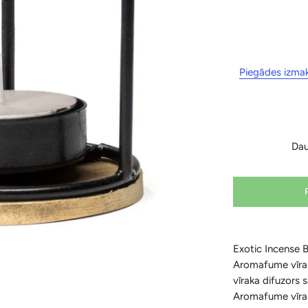
Piegādes izma
Da
Exotic Incense Br
Aromafume vīrak
vīraka difuzors 
Aromafume vīraka