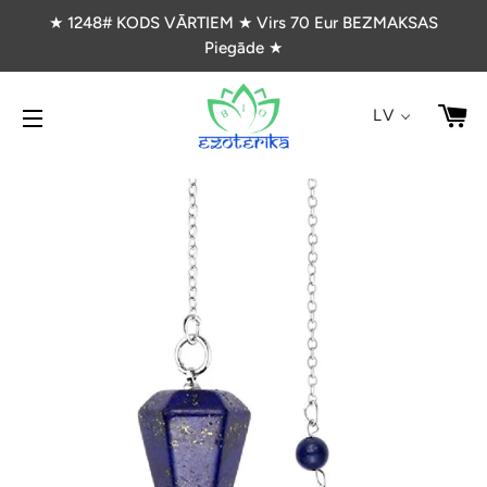
★ 1248# KODS VĀRTIEM ★ Virs 70 Eur BEZMAKSAS
Piegāde ★
G
LV
VIETNES NAVIGĀCIJA