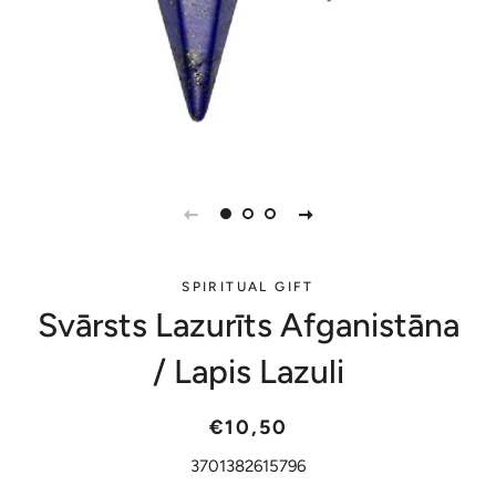
SPIRITUAL GIFT
Svārsts Lazurīts Afganistāna
/ Lapis Lazuli
Parastā
Akcijas
€10,50
cena
cena
3701382615796