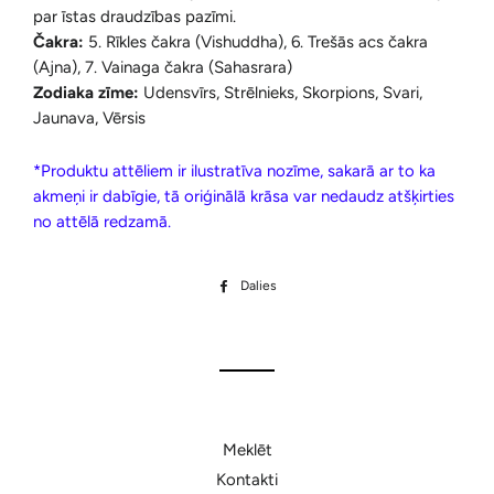
par īstas draudzības pazīmi.
Čakra:
5. Rīkles čakra (Vishuddha), 6. Trešās acs čakra
(Ajna), 7. Vainaga čakra (Sahasrara)
Zodiaka zīme:
Udensvīrs, Strēlnieks, Skorpions, Svari,
Jaunava, Vērsis
*Produktu attēliem ir ilustratīva nozīme, sakarā ar to ka
akmeņi ir dabīgie, tā oriģinālā krāsa var nedaudz atšķirties
no attēlā redzamā.
Dalies
Dalīties
Facebook
Meklēt
Kontakti