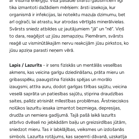
ar Visuma enerģiju.
Visā pasaulē svārsti gadsimtiem ilgi
tika izmantoti dažādiem mērķiem: ārsti izsekoja, kur
organismā ir infekcijas, lai noteiktu mazuļa dzimumu, bet
arī ogļrači, lai atrastu, kur atrodas vērtīgās minerālvielas.
Svārsts sniedz atbildes uz jautājumiem “jā” un “nē”. Viņš
to dara, reaģējot uz jūsu zemapziņu. Piemēram, svārsts
reaģē uz visminūtākajām nervu reakcijām jūsu pirkstos, ko
jūsu apziņa parasti neņem vērā.
Lapis / Lazurīts
- ir sens fiziskās un mentālās veselības
akmens, kas veicina garīgu dziedināšanu, prāta mieru un
gribasspēku, paaugstina fiziskās spējas un morālo
izaugsmi, attīra auru, dodot garīgas tīrības sajūtu, veicina
veselā saprāta un patiesības sajūtu, stiprina draudzības
saites, palīdz atrisināt mīlestības problēmas. Ārstnieciskos
nolūkos lazurītu iesaka izmantot bezmiega, depresijas,
drudža un nemiera gadījumā. Tajā pašā laikā lazurīts
atbrīvo dvēseli no jebkādām baiļu un greizsirdības jūtām,
sniedzot mieru. Tas ir labklājības, veiksmes un izdošanās
simbols. Lazurīta rotājums, kas saņemti dāvanā, uzskatīja