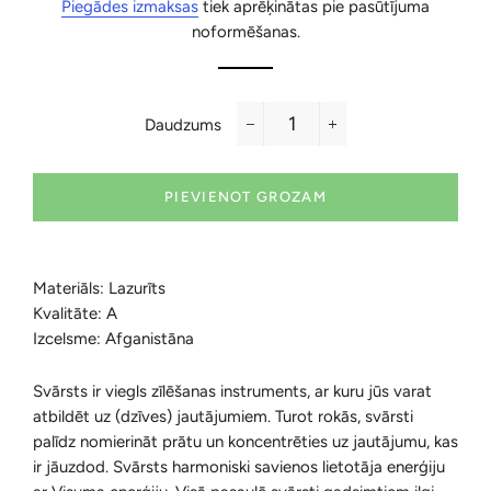
Piegādes izmaksas
tiek aprēķinātas pie pasūtījuma
noformēšanas.
Daudzums
−
+
PIEVIENOT GROZAM
Materiāls: Lazurīts
Kvalitāte: A
Izcelsme: Afganistāna
Svārsts ir viegls
zīlēšanas
instruments, ar kuru jūs varat
atbildēt uz (dzīves) jautājumiem.
Turot rokās, svārsti
palīdz nomierināt prātu un koncentrēties uz jautājumu, kas
ir jāuzdod. Svārsts harmoniski savienos lietotāja enerģiju