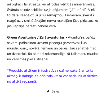
arī ogļrači, lai atrastu, kur atrodas vērtīgās minerālvielas.
Svārsts sniedz atbildes uz jautājumiem “jā” un “nē”. Viņš
to dara, reaģējot uz jūsu zemapziņu. Piemēram, svārsts
reaģē uz visminūtākajām nervu reakcijām jūsu pirkstos, ko
jūsu apziņa parasti neņem vērā.
Green Aventurine / Zaļš avanturīns
- Avanturīns palīdz
savam īpašniekam uzturēt priecīgu garastāvokli un
mundru garu, novērš nemieru un bailes. Jau senatnē magi
un dziednieki šo akmeni rekomendēja kā talismanu naudas
un veiksmes piesaistīšanai.
*Produktu attēliem ir ilustratīva nozīme, sakarā ar to ka
akmeņi ir dabīgie, tā oriģinālā krāsa var nedaudz atšķirties
no attēlā redzamā.
Dalies
Dalīties
Facebook