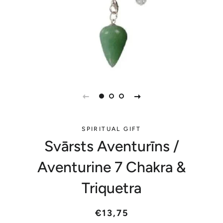
SPIRITUAL GIFT
Svārsts Aventurīns /
Aventurine 7 Chakra &
Triquetra
Parastā
Akcijas
€13,75