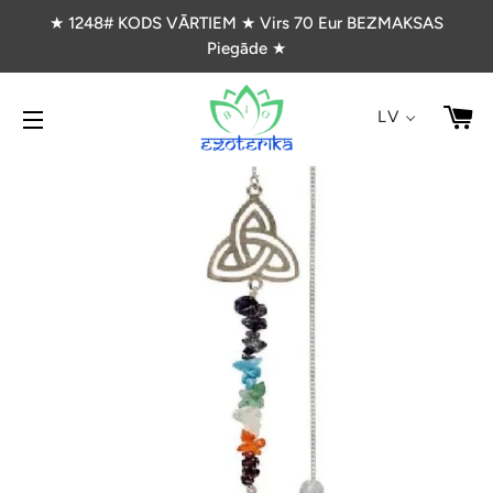
★ 1248# KODS VĀRTIEM ★ Virs 70 Eur BEZMAKSAS
Piegāde ★
G
LV
VIETNES NAVIGĀCIJA