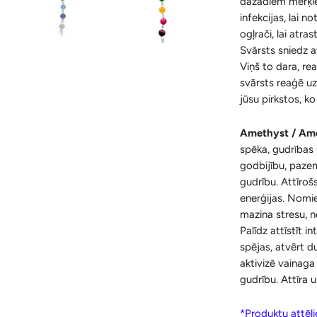
dažādiem mērķiem
infekcijas, lai 
ogļrači, lai atra
Svārsts sniedz a
Viņš to dara, re
svārsts reaģē u
jūsu pirkstos, k
Amethyst / Ame
spēka, gudrības
godbijību, pazem
gudrību. Attīrošs
enerģijas. Nomie
mazina stresu, n
Palīdz attīstīt in
spējas, atvērt d
aktivizē vainaga
gudrību. Attīra 
*Produktu attēlie