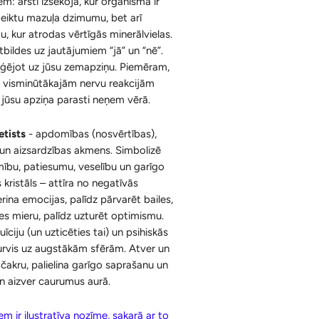
: ārsti izsekoja, kur organismā ir
Ķermenim
Korķa Bloki
noteiktu mazuļa dzimumu, bet arī
Konusi ar krītošu dūmu efektu un
stu, kur atrodas vērtīgās minerālvielas.
Sejai
Aksesuāri
Spilventiņi Acīm
tbildes uz jautājumiem “jā” un “nē”.
aģējot uz jūsu zemapziņu. Piemēram,
Aromātiskās Briketes un Aksesuāri
z visminūtākajām nervu reakcijām
Sveķi un Aksesuāri
o jūsu apziņa parasti neņem vērā.
Bakhoor / Bukhoor / Mabkhara /
tists
-
apdomības (nosvērtības),
Majmor
 un aizsardzības akmens. Simbolizē
ību, patiesumu, veselību un garīgo
 kristāls – attīra no negatīvās
rina emocijas, palīdz pārvarēt bailes,
es mieru, palīdz uzturēt optimismu.
tuīciju (un uzticēties tai) un psihiskās
urvis uz augstākām sfērām. Atver un
 čakru, palielina garīgo saprašanu un
un aizver caurumus aurā.
m ir ilustratīva nozīme, sakarā ar to