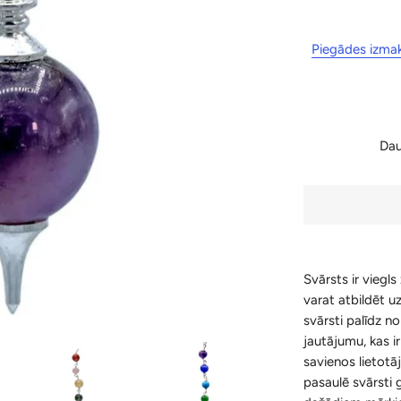
Piegādes izma
Da
Svārsts ir viegls
varat atbildēt u
svārsti palīdz n
jautājumu, kas i
savienos lietotā
pasaulē svārsti 