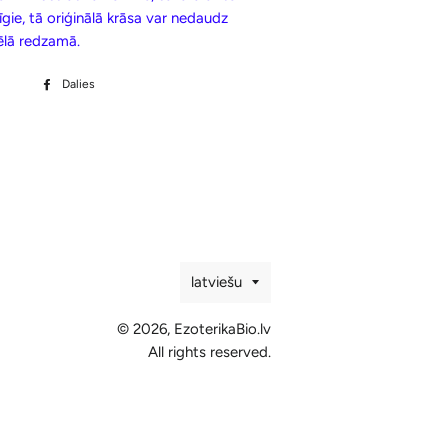
īgie, tā oriģinālā krāsa var nedaudz
tēlā redzamā.
Dalies
Dalīties
Facebook
Valoda
latviešu
© 2026,
EzoterikaBio.lv
All rights reserved.