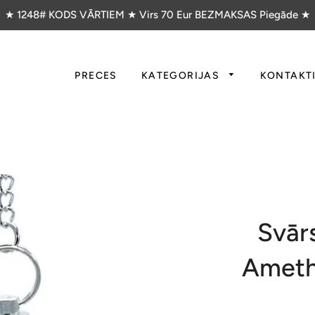
★ 1248# KODS VĀRTIEM ★ Virs 70 Eur BEZMAKSAS Piegāde ★
PRECES
KATEGORIJAS
KONTAKT
Svār
Ameth