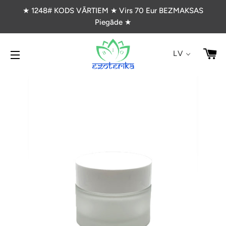
★ 1248# KODS VĀRTIEM ★ Virs 70 Eur BEZMAKSAS
Piegāde ★
G
LV
VIETNES NAVIGĀCIJA