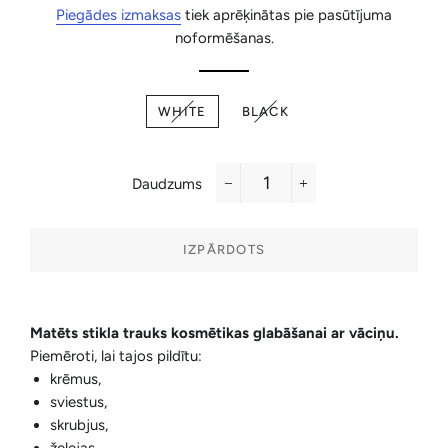
cena
cena
Piegādes izmaksas
tiek aprēķinātas pie pasūtījuma
noformēšanas.
WHITE
BLACK
Daudzums
−
+
IZPĀRDOTS
Matēts stikla trauks kosmētikas glabāšanai ar vāciņu.
Piemēroti, lai tajos pildītu:
krēmus,
sviestus,
skrubjus,