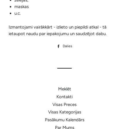
želejas,
maskas
u.c.
Izmantojami vairākkārt - izlieto un piepildi atkal - tā
ietaupot naudu par iepakojumu un saudzējot dabu.
Dalies
Dalīties
Facebook
Meklēt
Kontakti
Visas Preces
Visas Kategorijas
Pasākumu Kalendārs
Par Mums