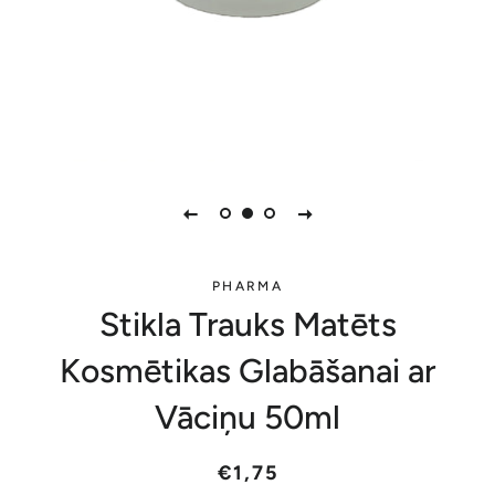
PHARMA
Stikla Trauks Matēts
Kosmētikas Glabāšanai ar
Vāciņu 50ml
Parastā
Akcijas
€1,75