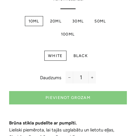
10ML
20ML
30ML
50ML
100ML
WHITE
BLACK
Daudzums
−
+
PIEVIENOT GROZAM
Brūna stikla pudelīte ar pumpīti.
Lieliski piemērota, lai tajās uzglabātu un lietotu eļļas,