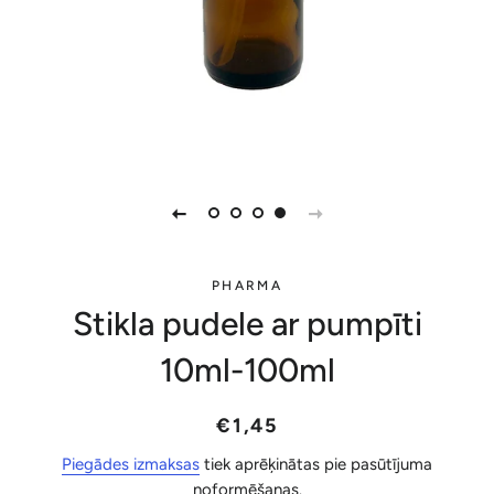
PHARMA
Stikla pudele ar pumpīti
10ml-100ml
Parastā
Akcijas
€1,45
cena
cena
Piegādes izmaksas
tiek aprēķinātas pie pasūtījuma
noformēšanas.