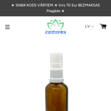
★ 1248# KODS VĀRTIEM ★ Virs 70 Eur BEZMAKSAS
Piegāde ★
G
LV
VIETNES NAVIGĀCIJA