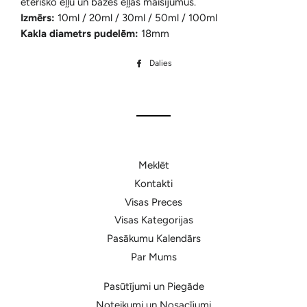
ēterisko eļļu un bāzes eļļas maisījumus.
Izmērs:
10ml / 20ml / 30ml / 50ml / 100ml
Kakla diametrs pudelēm:
18mm
Dalies
Dalīties
Facebook
Meklēt
Kontakti
Visas Preces
Visas Kategorijas
Pasākumu Kalendārs
Par Mums
Pasūtījumi un Piegāde
Noteikumi un Nosacījumi