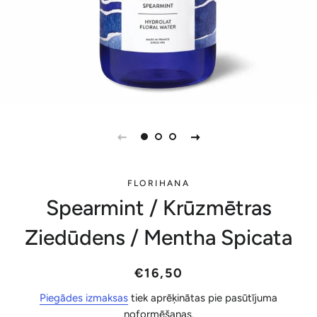
FLORIHANA
Spearmint / Krūzmētras
Ziedūdens / Mentha Spicata
Parastā
Akcijas
€16,50
cena
cena
Piegādes izmaksas
tiek aprēķinātas pie pasūtījuma
noformēšanas.