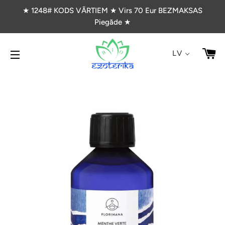
★ 1248# KODS VĀRTIEM ★ Virs 70 Eur BEZMAKSAS
Piegāde ★
G
LV
VIETNES NAVIGĀCIJA