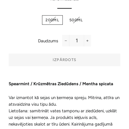
200ML
500ML
Daudzums
−
+
IZPĀRDOTS
Spearmint / Krūzmētras Ziedūdens / Mentha spicata
Var izmantot kā sejas un ķermeņa spreju. Mitrina, attīra un
atsvaidzina visu tipu ādu.
Lietošana: samitrināt vates tamponu ar ziedūdeni, uzklāt
uz sejas vai ķermeņa. Ja produkts ieķļuvis acīs,
nekavējoties skalot ar tīru ūdeni. Kairinājuma gadījumā