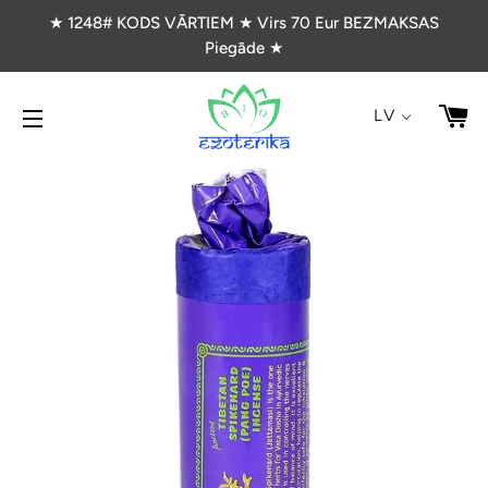
★ 1248# KODS VĀRTIEM ★ Virs 70 Eur BEZMAKSAS
Piegāde ★
G
LV
VIETNES NAVIGĀCIJA