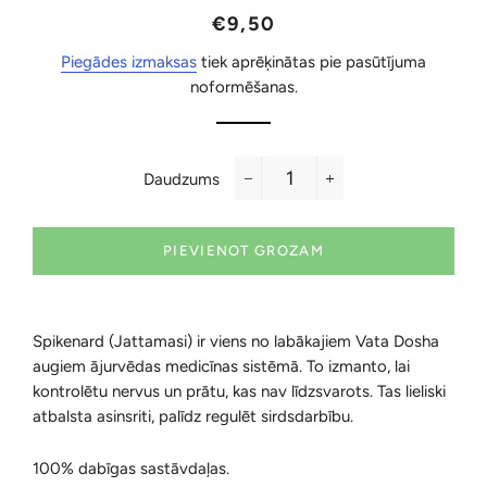
Parastā
Akcijas
€9,50
cena
cena
Piegādes izmaksas
tiek aprēķinātas pie pasūtījuma
noformēšanas.
Daudzums
−
+
PIEVIENOT GROZAM
Spikenard (Jattamasi) ir viens no labākajiem Vata Dosha
augiem ājurvēdas medicīnas sistēmā. To izmanto, lai
kontrolētu nervus un prātu, kas nav līdzsvarots. Tas lieliski
atbalsta asinsriti, palīdz regulēt sirdsdarbību.
100% dabīgas sastāvdaļas.