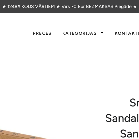
★ 1248# KODS VĀRTIEM ★ Virs 70 Eur BEZMAKSAS Piegāde ★
PRECES
KATEGORIJAS
KONTAKT
S
Sandal
San