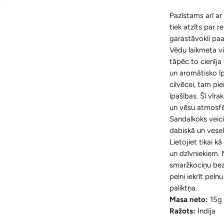
Pazīstams arī a
tiek atzīts par re
garastāvokli pa
Vēdu laikmeta vi
tāpēc to cienīja
un aromātisko īp
cilvēcei, tam pi
īpašības. Šī vīra
un vēsu atmosfē
Sandalkoks veici
dabiskā un vesel
Lietojiet tikai 
un dzīvniekiem. 
smaržkociņu bez u
pelni iekrīt pel
paliktņa.
Masa neto:
15g
Ražots:
Indija