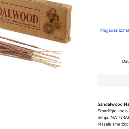
Piegādes izma
Da
Sandalwood Nat
Smaržīgie koci
Sērija: NATURAL
Masala smaržkoc