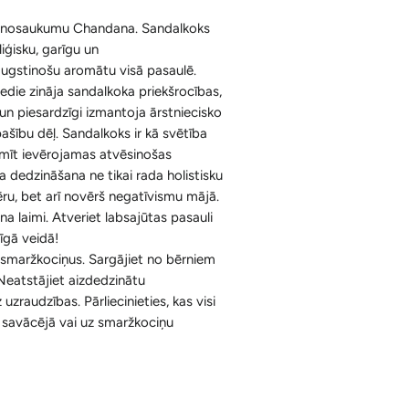
Ķermenim
Korķa Bloki
Konusi ar krītošu dūmu efektu un
r nosaukumu Chandana. Sandalkoks
Sejai
liģisku, garīgu un
Aksesuāri
Spilventiņi Acīm
augstinošu aromātu visā pasaulē.
Aromātiskās Briketes un Aksesuāri
edie zināja sandalkoka priekšrocības,
 un piesardzīgi izmantoja ārstniecisko
Sveķi un Aksesuāri
ašību dēļ. Sandalkoks ir kā svētība
emīt ievērojamas atvēsinošas
Bakhoor / Bukhoor / Mabkhara /
ka dedzināšana ne tikai rada holistisku
Majmor
ru, bet arī novērš negatīvismu mājā.
na laimi. Atveriet labsajūtas pasauli
īgā veidā!
kā smaržkociņus. Sargājiet no bērniem
Neatstājiet aizdedzinātu
zraudzības. Pārliecinieties, kas visi
nu savācējā vai uz smaržkociņu