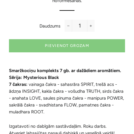
noformēšanas.
Daudzums
−
+
PIEVIENOT GROZAM
Smaržkociņu komplekts 7 gb. ar dažādiem aromātiem.
Sērija: Mysterious Black
7 čakras:
vainaga čakra - sahasrāra SPIRIT, trešā acs -
ādzņa INSIGHT, kakla čakra - vošudha TRUTH, sirds čakra
- anahata LOVE, saules pinuma čakra - manipura POWER,
sakrālā čakra - svadhistana FLOW, pamatnes čakra -
muladhara ROOT.
Izgatavoti no dabīgām sastāvdaļām. Roku darbs.
Atveriet labsajūtas pasauli dabiskā un veselīgā veidā!