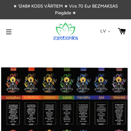
★ 1248# KODS VĀRTIEM ★ Virs 70 Eur BEZMAKSAS
Piegāde ★
G
LV
VIETNES NAVIGĀCIJA