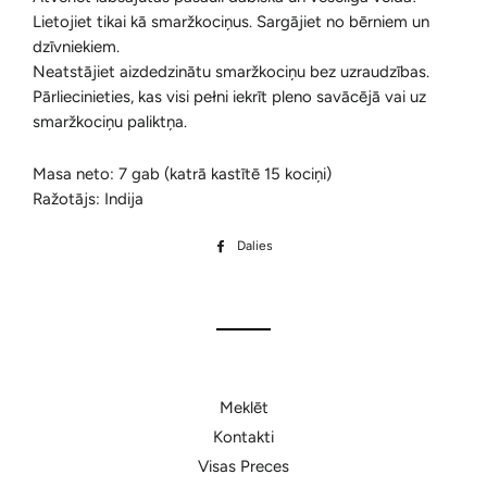
Lietojiet tikai kā smaržkociņus. Sargājiet no bērniem un
dzīvniekiem.
Neatstājiet aizdedzinātu smaržkociņu bez uzraudzības.
Pārliecinieties, kas visi pełni iekrīt pleno savācējā vai uz
smaržkociņu paliktņa.
Masa neto: 7 gab (katrā kastītē 15 kociņi)
Ražotājs: Indija
Dalies
Dalīties
Facebook
Meklēt
Kontakti
Visas Preces