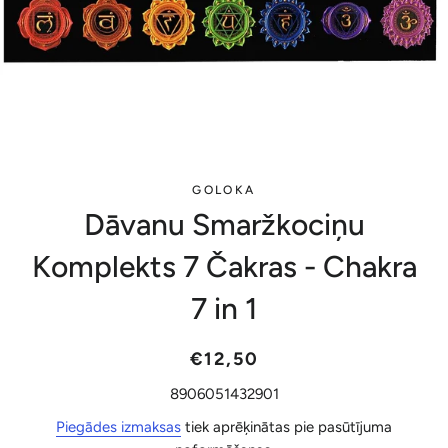
GOLOKA
Dāvanu Smaržkociņu
Komplekts 7 Čakras - Chakra
7 in 1
Parastā
Akcijas
€12,50
cena
cena
8906051432901
Piegādes izmaksas
tiek aprēķinātas pie pasūtījuma