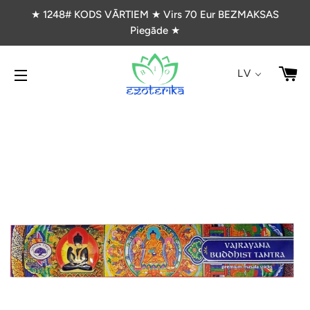
★ 1248# KODS VĀRTIEM ★ Virs 70 Eur BEZMAKSAS
Piegāde ★
G
LV
VIETNES NAVIGĀCIJA