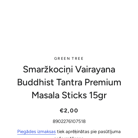
GREEN TREE
Smaržkociņi Vairayana
Buddhist Tantra Premium
Masala Sticks 15gr
Parastā
Akcijas
€2,00
cena
cena
8902276107518
Piegādes izmaksas
tiek aprēķinātas pie pasūtījuma