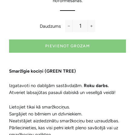
noformēšanas.
Daudzums
−
+
PIEVIENOT GROZAM
Smaržīgie kociņi (GREEN TREE)
Izgatavoti no dabīgām sastāvdaļām.
Roku darbs.
Atveriet labsajūtas pasauli dabiskā un veselīgā veidā!
Lietojiet tikai kā smaržkociņus.
Sargājiet no bērniem un dzīvniekiem.
Neatstājiet aizdedzinātu smaržkociņu bez uzraudzības.
Pārliecinieties, kas visi pełni iekrīt pleno savācējā vai uz
smaržkociņu paliktņa.