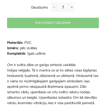
Daudzums
−
+
PIEVIENOT GROZAM
Materiāls:
PVC
Izmērs:
pēc izvēles
Komplektā:
1gab uzlīme
Om
ir svēta zilbe un garīgs simbols vairākās
Indijas reliģijās. Tā ir mantra un ar to sākas visas lūgšanas
hinduismā, budismā, džainismā un sikhismā. Hinduismā tas
ir viens no nozīmīgākajiem garīgajiem simboliem, kas
apzīmē pirmo neizpaustā Brahmana izpausmi. Zilbi
izmanto vēdu, upanišadu un citu svēto rakstu nodaļu
sākumos un beigās. Upanišadas izskaidro
Om
kā dievišķo
vārdu, kosmisko vibrāciju, kas ir visa pastāvošā pamatā.