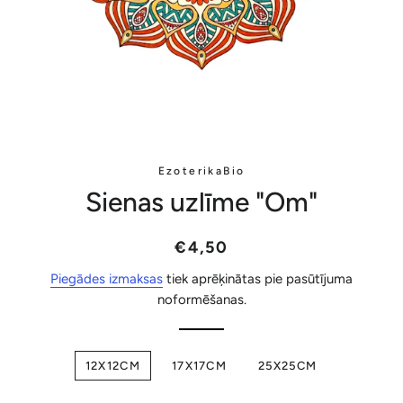
EzoterikaBio
Sienas uzlīme "Om"
Parastā
Akcijas
€4,50
cena
cena
Piegādes izmaksas
tiek aprēķinātas pie pasūtījuma
noformēšanas.
12X12CM
17X17CM
25X25CM