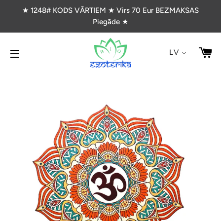
★ 1248# KODS VĀRTIEM ★ Virs 70 Eur BEZMAKSAS
Piegāde ★
G
LV
VIETNES NAVIGĀCIJA