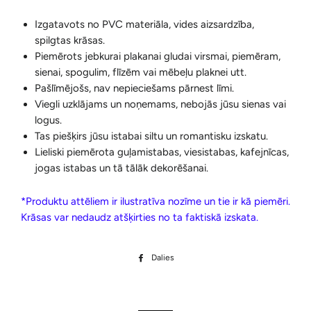
Izgatavots no PVC materiāla, vides aizsardzība,
spilgtas krāsas.
Piemērots jebkurai plakanai gludai virsmai, piemēram,
sienai, spogulim, flīzēm vai mēbeļu plaknei utt.
Pašlīmējošs, nav nepieciešams pārnest līmi.
Viegli uzklājams un noņemams, nebojās jūsu sienas vai
logus.
Tas piešķirs jūsu istabai siltu un romantisku izskatu.
Lieliski piemērota guļamistabas, viesistabas, kafejnīcas,
jogas istabas un tā tālāk dekorēšanai.
*Produktu attēliem ir ilustratīva nozīme un tie ir kā piemēri.
Krāsas var nedaudz atšķirties no ta faktiskā izskata.
Dalies
Dalīties
Facebook