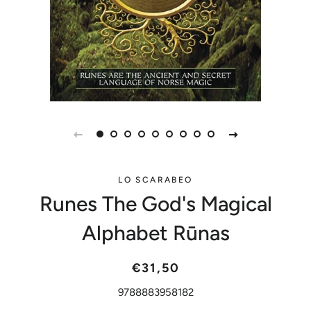
LO SCARABEO
Runes The God's Magical
Alphabet Rūnas
Parastā
Akcijas
€31,50
cena
cena
9788883958182