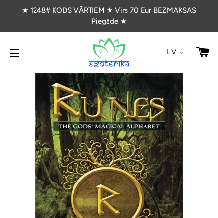
★ 1248# KODS VĀRTIEM ★ Virs 70 Eur BEZMAKSAS
Piegāde ★
G
LV
VIETNES NAVIGĀCIJA