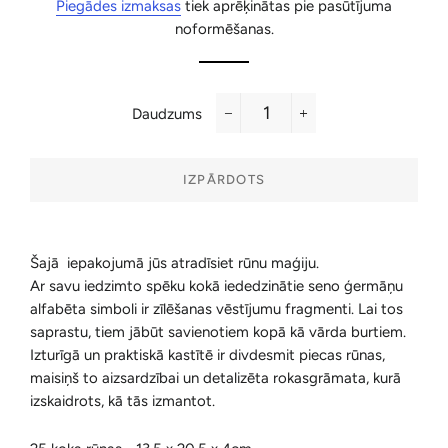
Piegādes izmaksas
tiek aprēķinātas pie pasūtījuma
noformēšanas.
Daudzums
−
+
IZPĀRDOTS
Šajā iepakojumā jūs atradīsiet rūnu maģiju.
Ar savu iedzimto spēku kokā iededzinātie seno ģermāņu
alfabēta simboli ir zīlēšanas vēstījumu fragmenti. Lai tos
saprastu, tiem jābūt savienotiem kopā kā vārda burtiem.
Izturīgā un praktiskā kastītē ir divdesmit piecas rūnas,
maisiņš to aizsardzībai un detalizēta rokasgrāmata, kurā
izskaidrots, kā tās izmantot.