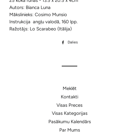
25 koka rūnas -
13.5 x 20.5 x 4cm
Autors: Bianca Luna
Mākslinieks: Cosimo Munsio
Instrukcija angļu valodā, 160
lpp.
Ražotājs: Lo Scarabeo (Itālija)
Dalies
Dalīties
Facebook
Meklēt
Kontakti
Visas Preces
Visas Kategorijas
Pasākumu Kalendārs
Par Mums