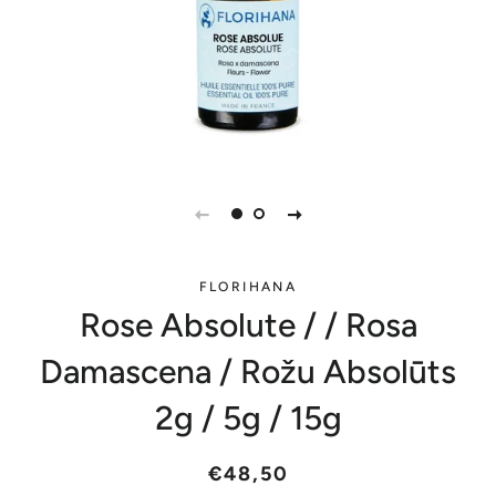
FLORIHANA
Rose Absolute / / Rosa
Damascena / Rožu Absolūts
2g / 5g / 15g
Parastā
Akcijas
€48,50