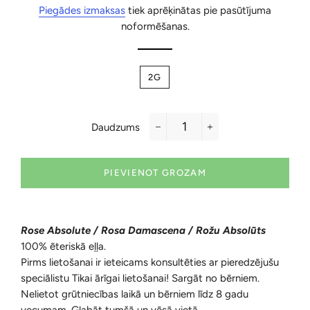
cena
cena
Piegādes izmaksas
tiek aprēķinātas pie pasūtījuma
noformēšanas.
2G
Daudzums
−
+
PIEVIENOT GROZAM
Rose Absolute / Rosa Damascena / Rožu Absolūts
100% ēteriskā eļļa.
Pirms lietošanai ir ieteicams konsultēties ar pieredzējušu
speciālistu Tikai ārīgai lietošanai! Sargāt no bērniem.
Nelietot grūtniecības laikā un bērniem līdz 8 gadu