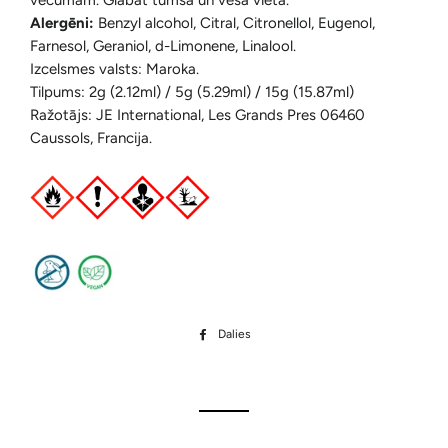
vecumam. Glabāt tumšā un vēsā vietā.
Alergēni:
Benzyl alcohol, Citral, Citronellol, Eugenol,
Farnesol, Geraniol, d-Limonene, Linalool.
Izcelsmes valsts: Maroka.
Tilpums: 2g (2.12ml) / 5g (5.29ml) / 15g (15.87ml)
Ražotājs: JE International, Les Grands Pres 06460
Caussols, Francija.
Dalies
Dalīties
Facebook