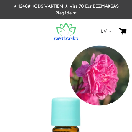
★ 1248# KODS VĀRTIEM ★ Virs 70 Eur BEZMAKSAS
Piegāde ★
G
LV
VIETNES NAVIGĀCIJA