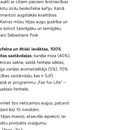
jaukti ar citiem pieciem ārstniecības
Ķermenim
Korķa Bloki
dotu izcilu bezkofeīna kafiju. Katrā
Konusi ar krītošu dūmu efektu un
izmantoti augstākās kvalitātes
Sejai
Aksesuāri
Spilventiņi Acīm
. Katras mūsu tējas augu gudrība un
Aromātiskās Briketes un Aksesuāri
s dzīvot taisnīgāku un laimīgāku
stars Sebastians Pole
Sveķi un Aksesuāri
ofeīna un ētiski ievāktas, 100%
Bakhoor / Bukhoor / Mabkhara /
ētas sastāvdaļas:
kanēļa miza (40%),
Majmor
kricas sakne, saldā fenheļa sēklas,
gs vaniļas aromatizētājs (5%). 70%
cības sastāvdaļu, kas ir SJO
kaņā ar programmu „Fair for Life” –
saldais fenhelis.
īviniet šos neticamos augus, paturot
ūdenī līdz 15 minūtēm.
tējas maisiņi, atsevišķi iepakoti, lai
bātu produkta svaigumu.
 (1pac.-2g.).