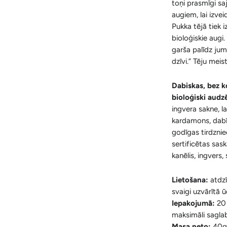
toņi prasmīgi sa
augiem, lai izvei
Pukka tējā tiek 
bioloģiskie augi
garša palīdz jum
dzīvi.” Tēju mei
Dabiskas, bez k
bioloģiski audz
ingvera sakne, la
kardamons, dabī
godīgas tirdznie
sertificētas sas
kanēlis, ingvers, 
Lietošana:
atdz
svaigi uzvārītā 
Iepakojumā:
20 
maksimāli sagla
Masa neto:
40g.