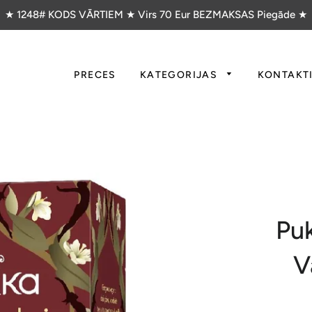
★ 1248# KODS VĀRTIEM ★ Virs 70 Eur BEZMAKSAS Piegāde ★
PRECES
KATEGORIJAS
KONTAKT
Puk
V