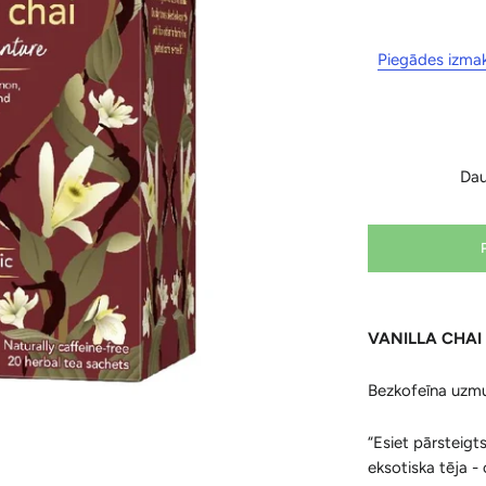
Piegādes izma
Da
VANILLA CHAI 
Bezkofeīna uzmu
“Esiet pārsteigt
eksotiska tēja - 