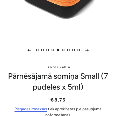
EzoterikaBio
Pārnēsājamā somiņa Small (7
pudeles x 5ml)
Parastā
Akcijas
€8,75
cena
cena
Piegādes izmaksas
tiek aprēķinātas pie pasūtījuma
noformēšanas.