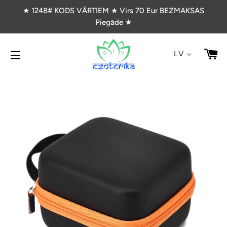
★ 1248# KODS VĀRTIEM ★ Virs 70 Eur BEZMAKSAS
Piegāde ★
G
LV
VIETNES NAVIGĀCIJA