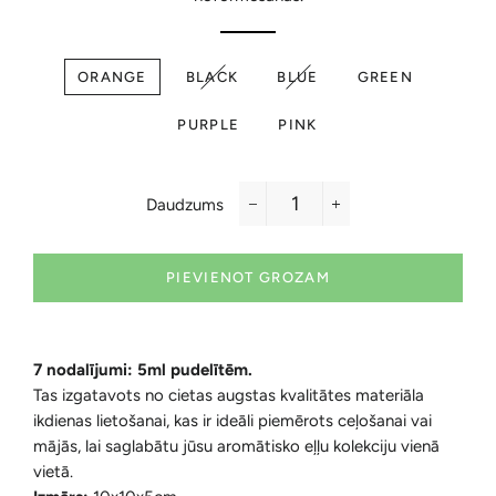
ORANGE
BLACK
BLUE
GREEN
PURPLE
PINK
Daudzums
−
+
PIEVIENOT GROZAM
7 nodalījumi: 5ml pudelītēm.
Tas izgatavots no cietas augstas kvalitātes materiāla
ikdienas lietošanai, kas ir ideāli piemērots ceļošanai vai
mājās, lai saglabātu jūsu aromātisko eļļu kolekciju vienā
vietā.