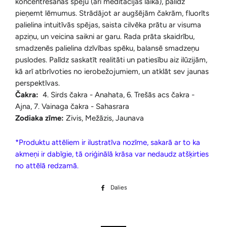
koncentrēšanās spēju (arī meditācijas laikā), palīdz
pieņemt lēmumus. Strādājot ar augšējām čakrām, fluorīts
palielina intuitīvās spējas, saista cilvēka prātu ar visuma
apziņu, un veicina saikni ar garu. Rada prāta skaidrību,
smadzenēs palielina dzīvības spēku, balansē smadzeņu
puslodes. Palīdz saskatīt realitāti un patiesību aiz ilūzijām,
kā arī atbrīvoties no ierobežojumiem, un atklāt sev jaunas
perspektīvas.
Čakra:
4. Sirds čakra - Anahata, 6. Trešās acs čakra -
Ajna, 7. Vainaga čakra - Sahasrara
Zodiaka zīme:
Zivis, Mežāzis, Jaunava
*Produktu attēliem ir ilustratīva nozīme, sakarā ar to ka
akmeņi ir dabīgie, tā oriģinālā krāsa var nedaudz atšķirties
no attēlā redzamā.
Dalies
Dalīties
Facebook