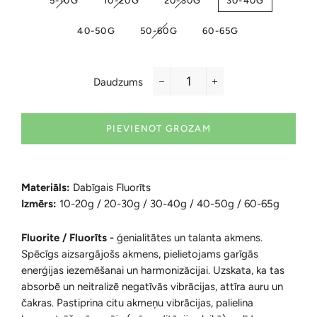
5-10G
10-20G
20-30G
30-40G
40-50G
50-60G
60-65G
Daudzums
−
+
PIEVIENOT GROZAM
Materiāls:
Dabīgais Fluorīts
Izmērs:
10-20g / 20-30g / 30-40g / 40-50g / 60-65g
Fluorite / Fluorīts -
ģenialitātes un talanta akmens.
Spēcīgs aizsargājošs akmens, pielietojams garīgās
enerģijas iezemēšanai un harmonizācijai. Uzskata, ka tas
absorbē un neitralizē negatīvās vibrācijas, attīra auru un
čakras. Pastiprina citu akmeņu vibrācijas, palielina