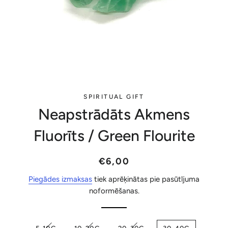
SPIRITUAL GIFT
Neapstrādāts Akmens
Fluorīts / Green Flourite
Parastā
Akcijas
€6,00
cena
cena
Piegādes izmaksas
tiek aprēķinātas pie pasūtījuma
noformēšanas.