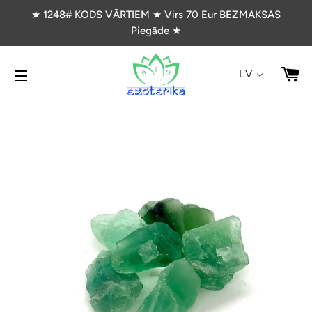
★ 1248# KODS VĀRTIEM ★ Virs 70 Eur BEZMAKSAS
Piegāde ★
G
LV
VIETNES NAVIGĀCIJA