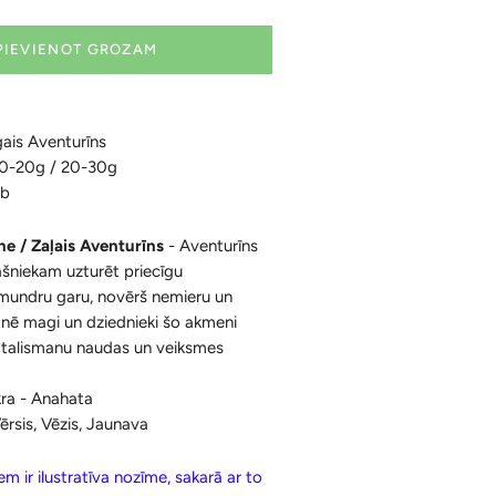
−
+
Ķermenim
Korķa Bloki
Konusi ar krītošu dūmu efektu un
PIEVIENOT GROZAM
Sejai
Aksesuāri
Spilventiņi Acīm
Aromātiskās Briketes un Aksesuāri
ais Aventurīns
Sveķi un Aksesuāri
10-20g / 20-30g
Bakhoor / Bukhoor / Mabkhara /
ab
Majmor
e / Zaļais Aventurīns
- Aventurīns
ašniekam uzturēt priecīgu
 mundru garu, novērš nemieru un
tnē magi un dziednieki šo akmeni
talismanu naudas un veiksmes
ra - Anahata
ērsis, Vēzis, Jaunava
m ir ilustratīva nozīme, sakarā ar to