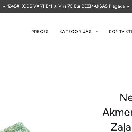
★ 1248# KODS VĀRTIEM ★ Virs 70 Eur BEZMAKSAS Piegāde ★
PRECES
KATEGORIJAS
KONTAKT
Ne
Akmen
Zaļa