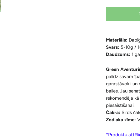
Materiāls:
Dabīg
Svars:
5-10g / 
Daudzums:
1 g
Green Aventurin
palīdz savam īp
garastāvokli un
bailes. Jau sena
rekomendēja kā 
piesaistīšanai.
Čakra:
Sirds čak
Zodiaka zīme:
V
*Produktu attēlie