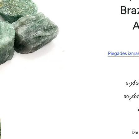
Braz
A
Piegādes izma
5-10G
30-40
Da