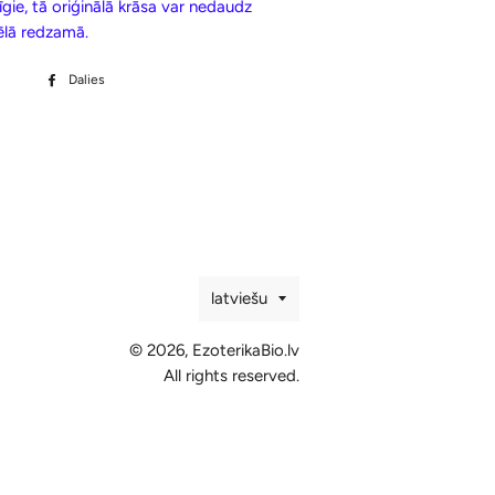
īgie, tā oriģinālā krāsa var nedaudz
tēlā redzamā.
Dalies
Dalīties
Facebook
Valoda
latviešu
© 2026,
EzoterikaBio.lv
All rights reserved.