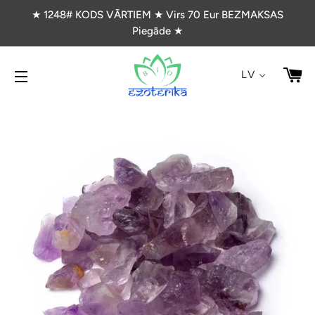
★ 1248# KODS VĀRTIEM ★ Virs 70 Eur BEZMAKSAS
Piegāde ★
G
LV
VIETNES NAVIGĀCIJA