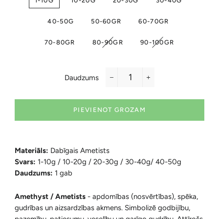
1-10G
10-20G
20-30G
30-40G
40-50G
50-60GR
60-70GR
70-80GR
80-90GR
90-100GR
Daudzums
−
+
PIEVIENOT GROZAM
Materiāls:
Dabīgais Ametists
Svars:
1-10g / 10-20g / 20-30g / 30-40g/ 40-50g
Daudzums:
1 gab
Amethyst / Ametists
-
apdomības (nosvērtības), spēka,
gudrības un aizsardzības akmens. Simbolizē godbijību,