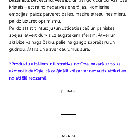
pazemību, patiesumu, veselību un garīgo gudrību. Attīrošs
kristāls – attīra no negatīvās enerģijas. Nomierina
emocijas, palīdz pārvarēt bailes, mazina stresu, nes mieru,
palīdz uzturēt optimismu.
Palīdz attīstīt intuīciju (un uzticēties tai) un psihiskās
spējas, atvērt durvis uz augstākām sfērām. Atver un
aktivizē vainaga čakru, palielina garīgo saprašanu un
gudrību. Attīra un aizver caurumus aurā.
*Produktu attēliem ir ilustratīva nozīme, sakarā ar to ka
akmeņi ir dabīgie, tā oriģinālā krāsa var nedaudz atšķirties
no attēlā redzamā.
Dalies
Dalīties
Facebook
Meklēt