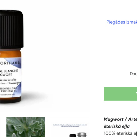
Piegādes izma
Da
Mugwort / Arte
ēteriskā eļļa
100% ēteriskā eļ