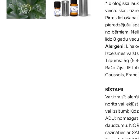
* bioloģiskā lau
veica: skat. uz i
Pirms lietošanai 
pieredzējušu spec
no bērniem. Neli
līdz 8 gadu vec
Alergēni
: Linalo
Izcelsmes valsts
Tilpums: 5g (5.4
Ražotājs: JE In
Caussols, Franci
BĪSTAMI
Var izraisīt alerģ
norīts vai iekļū
vai izsitumi: lū
ĀDU: nomazgāt a
daudzumu.
NOR
sazināties ar 