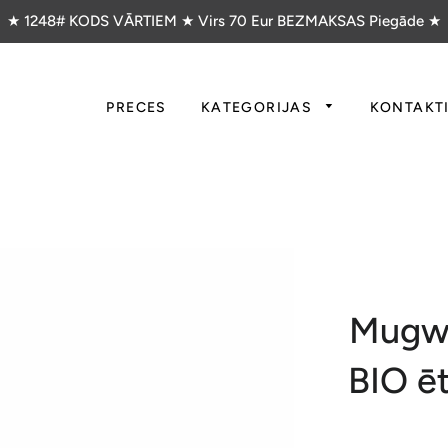
★ 1248# KODS VĀRTIEM ★ Virs 70 Eur BEZMAKSAS Piegāde ★
PRECES
KATEGORIJAS
KONTAKT
Mugwo
BIO ēt