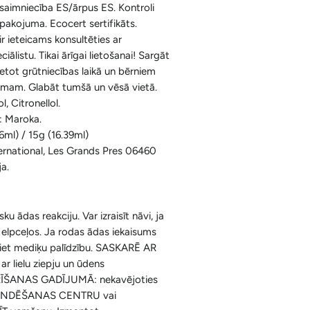
ksaimniecība ES/ārpus ES. Kontroli
Ķermenim
Korķa Bloki
Konusi ar krītošu dūmu efektu un
epakojuma. Ecocert sertifikāts.
Sejai
Aksesuāri
ir ieteicams konsultēties ar
Spilventiņi Acīm
iālistu. Tikai ārīgai lietošanai! Sargāt
Aromātiskās Briketes un Aksesuāri
etot grūtniecības laikā un bērniem
umam. Glabāt tumšā un vēsā vietā.
Sveķi un Aksesuāri
ol, Citronellol.
: Maroka.
Bakhoor / Bukhoor / Mabkhara /
6ml) / 15g (16.39ml)
Majmor
ternational, Les Grands Pres 06460
ja.
isku ādas reakciju. Var izraisīt nāvi, ja
st elpceļos. Ja rodas ādas iekaisums
dziet mediķu palīdzību. SASKARĒ AR
r lielu ziepju un ūdens
ĪŠANAS GADĪJUMĀ: nekavējoties
SAINDĒŠANAS CENTRU vai