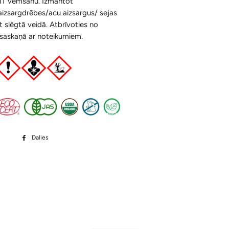
T vemšanu. Izmantot
aizsargdrēbes/acu aizsargus/ sejas
t slēgtā veidā. Atbrīvoties no
 saskaņā ar noteikumiem.
Dalies
Dalīties
Facebook