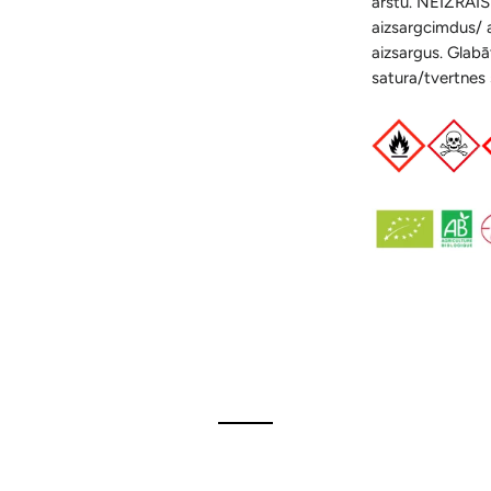
ārstu.
NEIZRAISĪ
aizsargcimdus/ 
aizsargus. Glabā
satura/tvertnes