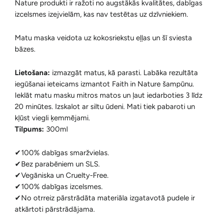
Nature produkti ir ražoti no augstākās kvalitātes, dabīgas
izcelsmes izejvielām, kas nav testētas uz dzīvniekiem.
Matu maska veidota uz kokosriekstu eļļas un šī sviesta
bāzes.
Lietošana:
izmazgāt matus, kā parasti. Labāka rezultāta
iegūšanai ieteicams izmantot Faith in Nature šampūnu.
Ieklāt matu masku mitros matos un ļaut iedarboties 3 līdz
20 minūtes. Izskalot ar siltu ūdeni. Mati tiek pabaroti un
kļūst viegli ķemmējami.
Tilpums:
300ml
✔100% dabīgas smaržvielas.
✔Bez parabēniem un SLS.
✔Vegāniska un Cruelty-Free.
✔100% dabīgas izcelsmes.
✔No otrreiz pārstrādāta materiāla izgatavotā pudele ir
atkārtoti pārstrādājama.