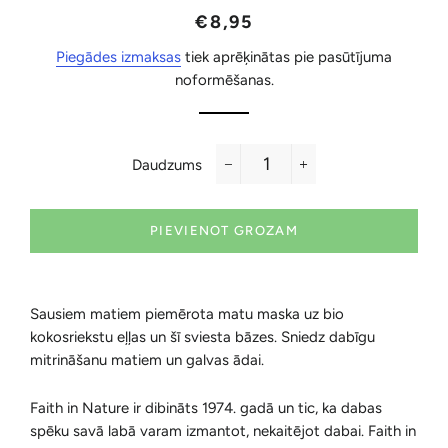
Parastā
Akcijas
€8,95
cena
cena
Piegādes izmaksas
tiek aprēķinātas pie pasūtījuma
noformēšanas.
Daudzums
−
+
PIEVIENOT GROZAM
Sausiem matiem piemērota matu maska uz bio
kokosriekstu eļļas un šī sviesta bāzes. Sniedz dabīgu
mitrināšanu matiem un galvas ādai.
Faith in Nature ir dibināts 1974. gadā un tic, ka dabas
spēku savā labā varam izmantot, nekaitējot dabai. Faith in