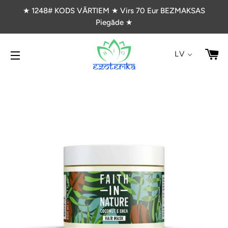
★ 1248# KODS VĀRTIEM ★ Virs 70 Eur BEZMAKSAS
Piegāde ★
G
LV
VIETNES NAVIGĀCIJA