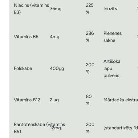
Niacīns (vitamīns
225
36mg
Inozīts
B3)
%
286
Pienenes
Vitamīns B6
4mg
%
sakne
Artišoka
200
Folskābe
400µg
lapu
%
pulveris
80
Vitamīns B12
2 µg
Mārdadža ekstra
%
Pantotēnskābe (vitamīns
200
12mg
[standartizēts lī
B5)
%