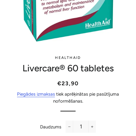
HEALTHAID
Livercare® 60 tabletes
Parastā
Akcijas
€23,90
cena
cena
Piegādes izmaksas
tiek aprēķinātas pie pasūtījuma
noformēšanas.
Daudzums
−
+