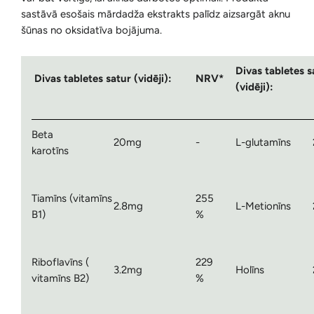
sastāvā esošais mārdadža ekstrakts palīdz aizsargāt aknu
šūnas no oksidatīva bojājuma.
Divas tabletes s
Divas tabletes satur (vidēji):
NRV*
(vidēji):
Beta
20mg
-
L-glutamīns
karotīns
Tiamīns (vitamīns
255
2.8mg
L-Metionīns
B1)
%
Riboflavīns (
229
3.2mg
Holīns
vitamīns B2)
%