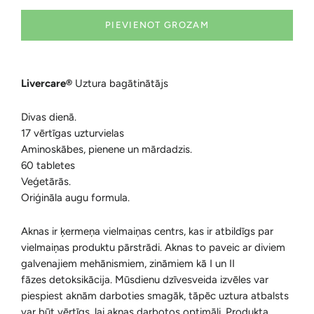
PIEVIENOT GROZAM
Livercare®
Uztura bagātinātājs
Divas dienā.
17 vērtīgas uzturvielas
Aminoskābes, pienene un mārdadzis.
60 tabletes
Veģetārās.
Oriģināla augu formula.
Aknas ir ķermeņa vielmaiņas centrs, kas ir atbildīgs par
vielmaiņas produktu pārstrādi. Aknas to paveic ar diviem
galvenajiem mehānismiem, zināmiem kā I un II
fāzes detoksikācija. Mūsdienu dzīvesveida izvēles var
piespiest aknām darboties smagāk, tāpēc uztura atbalsts
var būt vērtīgs, lai aknas darbotos optimāli. Produkta