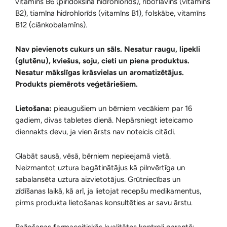
vitamīns B6 (piridoksīna hidrohlorīds), riboflavīns (vitamīns
B2), tiamīna hidrohlorīds (vitamīns B1), folskābe, vitamīns
B12 (ciānkobalamīns).
Nav pievienots cukurs un sāls. Nesatur raugu, lipekli
(glutēnu), kviešus, soju, cieti un piena produktus.
Nesatur mākslīgas krāsvielas un aromatizētājus.
Produkts piemērots veģetāriešiem.
Lietošana:
pieaugušiem un bērniem vecākiem par 16
gadiem, divas tabletes dienā. Nepārsniegt ieteicamo
diennakts devu, ja vien ārsts nav noteicis citādi.
Glabāt sausā, vēsā, bērniem nepieejamā vietā.
Neizmantot uztura bagātinātājus kā pilnvērtīga un
sabalansēta uztura aizvietotājus. Grūtniecības un
zīdīšanas laikā, kā arī, ja lietojat recepšu medikamentus,
pirms produkta lietošanas konsultēties ar savu ārstu.