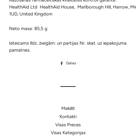
Ražošanas farmaceitiskās kvalitātes kontroli garantē:
HealthAid Ltd HealthAid House, Marlborough Hill, Harrow, M
1UD, United Kingdom
Neto masa: 85,5 g
Ieteicams līdz...beigām: un partijas Nr. skat. uz iepakojuma
pamatnes.
Dalies
Dalīties
Facebook
Meklēt
Kontakti
Visas Preces
Visas Kategorijas