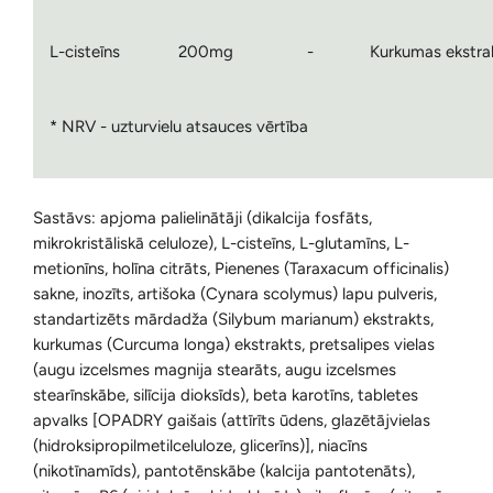
L-cisteīns
200mg
-
Kurkumas ekstra
* NRV - uzturvielu atsauces vērtība
Sastāvs: apjoma palielinātāji (dikalcija fosfāts,
mikrokristāliskā celuloze), L-cisteīns, L-glutamīns, L-
metionīns, holīna citrāts, Pienenes (Taraxacum officinalis)
sakne, inozīts, artišoka (Cynara scolymus) lapu pulveris,
standartizēts mārdadža (Silybum marianum) ekstrakts,
kurkumas (Curcuma longa) ekstrakts, pretsalipes vielas
(augu izcelsmes magnija stearāts, augu izcelsmes
stearīnskābe, silīcija dioksīds), beta karotīns, tabletes
apvalks [OPADRY gaišais (attīrīts ūdens, glazētājvielas
(hidroksipropilmetilceluloze, glicerīns)], niacīns
(nikotīnamīds), pantotēnskābe (kalcija pantotenāts),