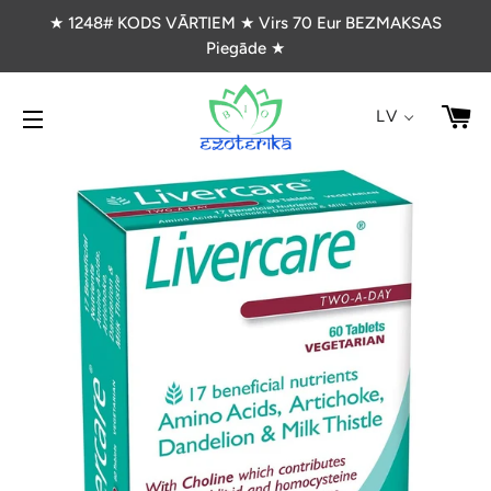
★ 1248# KODS VĀRTIEM ★ Virs 70 Eur BEZMAKSAS
Piegāde ★
G
LV
VIETNES NAVIGĀCIJA