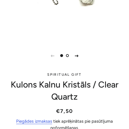
SPIRITUAL GIFT
Kulons Kalnu Kristāls / Clear
Quartz
Parastā
Akcijas
€7,50
cena
cena
Piegādes izmaksas
tiek aprēķinātas pie pasūtījuma
noformēšanas.