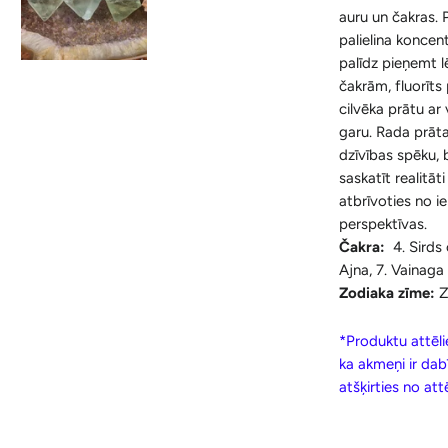
auru un čakras. 
palielina koncent
palīdz pieņemt 
čakrām, fluorīts 
cilvēka prātu ar 
garu. Rada prāta
dzīvības spēku,
saskatīt realitāti
atbrīvoties no i
perspektīvas.
Čakra:
4. Sirds
Ajna, 7. Vainaga
Zodiaka zīme:
Z
*Produktu attēlie
ka akmeņi ir dab
atšķirties no at