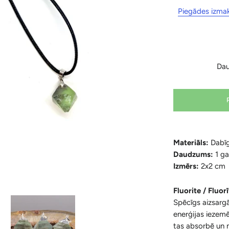
Piegādes izma
Da
Materiāls:
Dabīg
Daudzums:
1 g
Izmērs:
2x2 cm
Fluorite / Fluor
Spēcīgs aizsarg
enerģijas iezemē
tas absorbē un ne