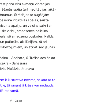
Ķermenim
Pastiprina citu akmeņu vibrācijas,
Korķa Bloki
Konusi ar krītošu dūmu efektu un
rēšanās spēju (arī meditācijas laikā),
Sejai
Aksesuāri
Spilventiņi Acīm
lēmumus. Strādājot ar augšējām
palielina intuitīvās spējas, saista
Aromātiskās Briketes un Aksesuāri
visuma apziņu, un veicina saikni ar
 skaidrību, smadzenēs palielina
Sveķi un Aksesuāri
 balansē smadzeņu puslodes. Palīdz
Bakhoor / Bukhoor / Mabkhara /
 un patiesību aiz ilūzijām, kā arī
Majmor
erobežojumiem, un atklāt sev jaunas
 čakra - Anahata, 6. Trešās acs čakra -
 čakra - Sahasrara
ivis, Mežāzis, Jaunava
m ir ilustratīva nozīme, sakarā ar to
īgie, tā oriģinālā krāsa var nedaudz
tēlā redzamā.
Dalies
Dalīties