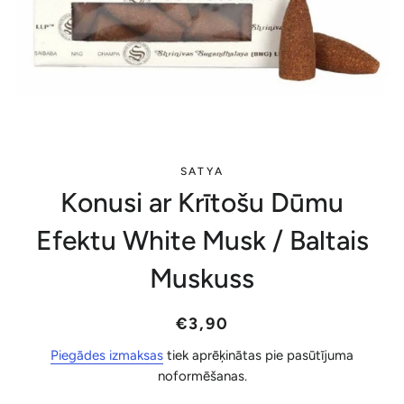
SATYA
Konusi ar Krītošu Dūmu
Efektu White Musk / Baltais
Muskuss
Parastā
Akcijas
€3,90
cena
cena
Piegādes izmaksas
tiek aprēķinātas pie pasūtījuma
noformēšanas.