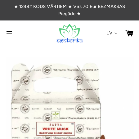
★ 1248# KODS VĀRTIEM ★ Virs 70 Eur BEZMAKSAS
Piegāde ★
G
LV
VIETNES NAVIGĀCIJA