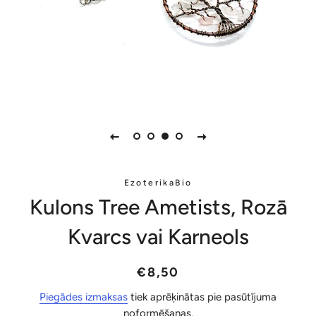
EzoterikaBio
Kulons Tree Ametists, Rozā
Kvarcs vai Karneols
Parastā
Akcijas
€8,50
cena
cena
Piegādes izmaksas
tiek aprēķinātas pie pasūtījuma
noformēšanas.