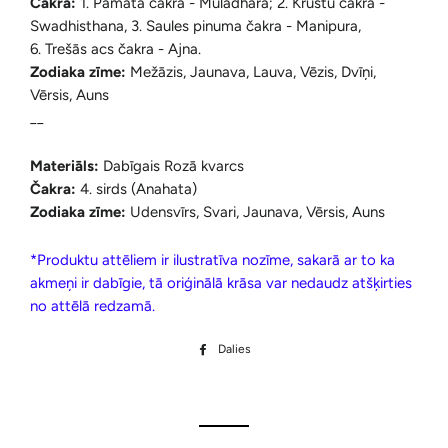
Čakra:
1. Pamata čakra - Muladhara; 2. Krustu čakra -
Swadhisthana, 3. Saules pinuma čakra - Manipura,
6. Trešās acs čakra - Ajna.
Zodiaka zīme:
Mežāzis, Jaunava, Lauva, Vēzis, Dvīņi,
Vērsis, Auns
__
Materiāls:
Dabīgais Rozā kvarcs
Čakra:
4. sirds (Anahata)
Zodiaka zīme:
Udensvīrs, Svari, Jaunava, Vērsis, Auns
*Produktu attēliem ir ilustratīva nozīme, sakarā ar to ka
akmeņi ir dabīgie, tā oriģinālā krāsa var nedaudz atšķirties
no attēlā redzamā.
Dalies
Dalīties
Facebook