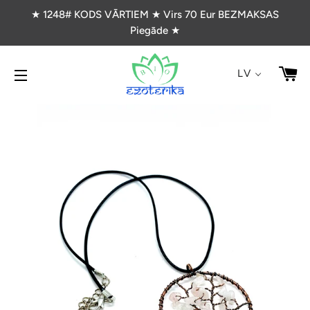
★ 1248# KODS VĀRTIEM ★ Virs 70 Eur BEZMAKSAS
Piegāde ★
G
LV
VIETNES NAVIGĀCIJA