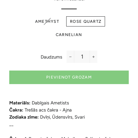
AMETHYST
ROSE QUARTZ
CARNELIAN
Daudzums
−
+
PIEVIENOT GROZAM
Materiāls:
Dabīgais Ametists
Čakra:
Trešās acs čakra - Ajna
Zodiaka zīme:
Dvīņi, Ūdensvīrs, Svari
__