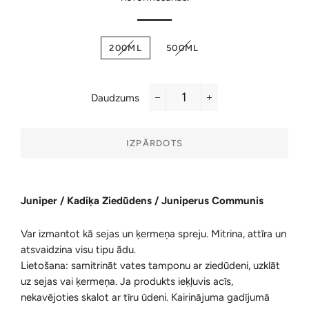
200ML
500ML
Daudzums
−
+
IZPĀRDOTS
Juniper / Kadiķa Ziedūdens / Juniperus Communis
Var izmantot kā sejas un ķermeņa spreju. Mitrina, attīra un
atsvaidzina visu tipu ādu.
Lietošana: samitrināt vates tamponu ar ziedūdeni, uzklāt
uz sejas vai ķermeņa. Ja produkts ieķļuvis acīs,
nekavējoties skalot ar tīru ūdeni. Kairinājuma gadījumā