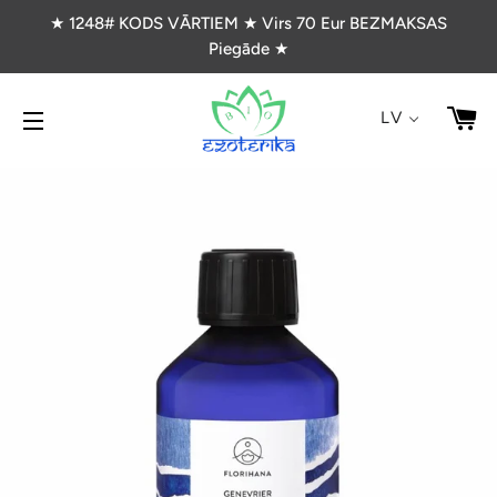
★ 1248# KODS VĀRTIEM ★ Virs 70 Eur BEZMAKSAS
Piegāde ★
G
LV
VIETNES NAVIGĀCIJA