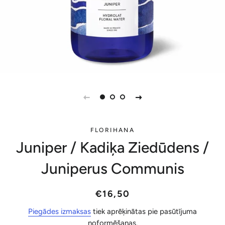
FLORIHANA
Juniper / Kadiķa Ziedūdens /
Juniperus Communis
Parastā
Akcijas
€16,50
cena
cena
Piegādes izmaksas
tiek aprēķinātas pie pasūtījuma
noformēšanas.