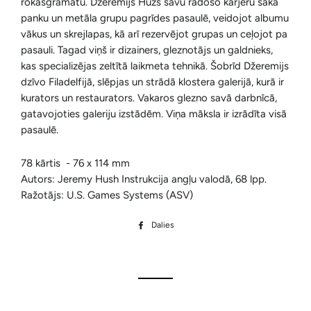
rokasgrāmatu. Džeremijs Hūzs savu radošo karjeru sāka
panku un metāla grupu pagrīdes pasaulē, veidojot albumu
vākus un skrejlapas, kā arī rezervējot grupas un ceļojot pa
pasauli. Tagad viņš ir dizainers, gleznotājs un galdnieks,
kas specializējas zeltītā laikmeta tehnikā. Šobrīd Džeremijs
dzīvo Filadelfijā, slēpjas un strādā klostera galerijā, kurā ir
kurators un restaurators. Vakaros glezno savā darbnīcā,
gatavojoties galeriju izstādēm. Viņa māksla ir izrādīta visā
pasaulē.
78 kārtis - 76 x 114 mm
Autors: Jeremy Hush
Instrukcija angļu valodā, 68 lpp.
Ražotājs: U.S. Games Systems (ASV)
Dalies
Dalīties
Facebook