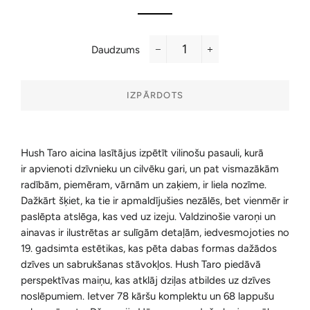
Daudzums
−
+
IZPĀRDOTS
Hush Taro aicina lasītājus izpētīt vilinošu pasauli, kurā
ir apvienoti dzīvnieku un cilvēku gari, un pat vismazākām
radībām, piemēram, vārnām un zaķiem, ir liela nozīme.
Dažkārt šķiet, ka tie ir apmaldījušies nezālēs, bet vienmēr ir
paslēpta atslēga, kas ved uz izeju. Valdzinošie varoņi un
ainavas ir ilustrētas ar sulīgām detaļām, iedvesmojoties no
19. gadsimta estētikas, kas pēta dabas formas dažādos
dzīves un sabrukšanas stāvokļos. Hush Taro piedāvā
perspektīvas maiņu, kas atklāj dziļas atbildes uz dzīves
noslēpumiem. Ietver 78 kāršu komplektu un 68 lappušu