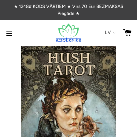
★ 1248# KODS VĀRTIEM ★ Virs 70 Eur BEZMAKSAS
Piegāde ★
G
LV
VIETNES NAVIGĀCIJA