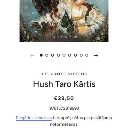
U.S. GAMES SYSTEMS
Hush Taro Kārtis
Parastā
Akcijas
€29,50
cena
cena
9781572819993
Piegādes izmaksas
tiek aprēķinātas pie pasūtījuma
noformēšanas.