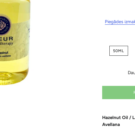
Piegādes izma
50ML
Da
Hazelnut Oil / 
Avellana