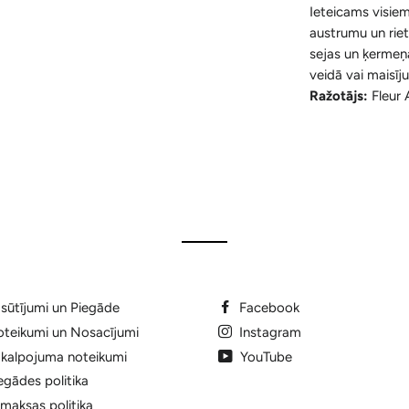
Ieteicams visiem 
austrumu un rie
sejas un ķermeņa
veidā vai maisīj
Ražotājs:
Fleur 
sūtījumi un Piegāde
Facebook
teikumi un Nosacījumi
Instagram
kalpojuma noteikumi
YouTube
egādes politika
maksas politika