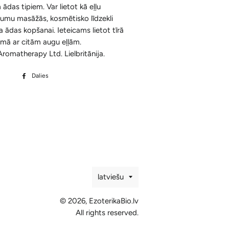
ādas tipiem. Var lietot kā eļļu
Ķermenim
Korķa Bloki
Konusi ar krītošu dūmu efektu un
tumu masāžās, kosmētisko līdzekli
Sejai
Aksesuāri
 ādas kopšanai. Ieteicams lietot tīrā
Spilventiņi Acīm
umā ar citām augu eļļām.
Aromātiskās Briketes un Aksesuāri
Aromatherapy Ltd. Lielbritānija.
Sveķi un Aksesuāri
Dalies
Dalīties
Bakhoor / Bukhoor / Mabkhara /
Facebook
Majmor
Valoda
latviešu
© 2026,
EzoterikaBio.lv
All rights reserved.