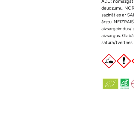
ĀDU: nomazgāt a
daudzumu.
NOR
sazināties ar 
ārstu.
NEIZRAISĪ
aizsargcimdus/ 
aizsargus. Glabā
satura/tvertnes