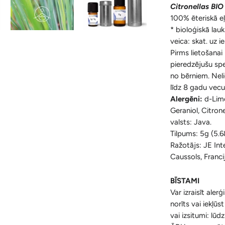
Citronellas BIO 
100% ēteriskā eļ
* bioloģiskā lau
veica: skat. uz i
Pirms lietošanai 
pieredzējušu spec
no bērniem. Neli
līdz 8 gadu vec
Alergēni:
d-Limo
Geraniol, Citrone
valsts: Java.
Tilpums: 5g (5.6
Ražotājs: JE In
Caussols, Franci
BĪSTAMI
Var izraisīt alerģ
norīts vai iekļū
vai izsitumi: lū