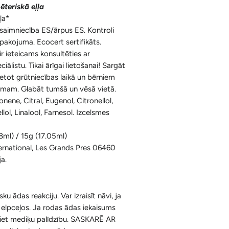
ēteriskā eļļa
Ķermenim
Korķa Bloki
Konusi ar krītošu dūmu efektu un
ļa*
Sejai
Aksesuāri
ksaimniecība ES/ārpus ES. Kontroli
Spilventiņi Acīm
epakojuma. Ecocert sertifikāts.
Aromātiskās Briketes un Aksesuāri
ir ieteicams konsultēties ar
iālistu. Tikai ārīgai lietošanai! Sargāt
Sveķi un Aksesuāri
etot grūtniecības laikā un bērniem
Bakhoor / Bukhoor / Mabkhara /
umam. Glabāt tumšā un vēsā vietā.
nene, Citral, Eugenol, Citronellol,
Majmor
llol, Linalool, Farnesol. Izcelsmes
8ml) / 15g (17.05ml)
ternational, Les Grands Pres 06460
ja.
isku ādas reakciju. Var izraisīt nāvi, ja
st elpceļos. Ja rodas ādas iekaisums
dziet mediķu palīdzību. SASKARĒ AR