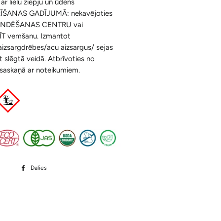
r lielu ziepju un ūdens
ĪŠANAS GADĪJUMĀ: nekavējoties
SAINDĒŠANAS CENTRU vai
T vemšanu. Izmantot
aizsargdrēbes/acu aizsargus/ sejas
t slēgtā veidā. Atbrīvoties no
 saskaņā ar noteikumiem.
Dalies
Dalīties
Facebook