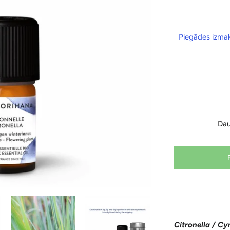
Piegādes izma
Da
Citronella / C