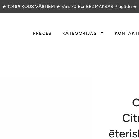
★ 1248# KODS VĀRTIEM ★ Virs 70 Eur BEZMAKSAS Piegāde ★
PRECES
KATEGORIJAS
KONTAKT
C
Cit
ēteris