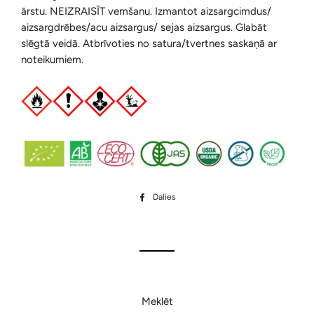
ārstu.
NEIZRAISĪT vemšanu. Izmantot aizsargcimdus/
aizsargdrēbes/acu aizsargus/ sejas aizsargus. Glabāt
slēgtā veidā. Atbrīvoties no satura/tvertnes saskaņā ar
noteikumiem.
Dalies
Dalīties
Facebook
Meklēt