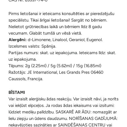
CAS Nr. 89997-74-0
Pirms lietošanai ir ieteicams konsultēties ar pieredzējušu
speciālistu. Tikai ārīgai lietošanai! Sargāt no bērniem.
Nelietot grūtniecības laikā un bērniem līdz 8 gadu
vecumam. Glabāt tumšā un vēsā vietā.
Alergēni:
d-Limonene, Linalool, Geraniol, Eugenol.
Izcelsmes valsts: Spānija.
Partijas numurs: skat. uz iepakojuma. Ieteicams līdz: skat.
uz iepakojuma.
Tilpums: 2g (2.25ml) / 5g (5.62ml) / 15g (16.85ml)
Ražotājs: JE International, Les Grands Pres 06460
Caussols, Francija.
BĪSTAMI
Var izraisīt alerģisku ādas reakciju. Var izraisīt nāvi, ja norīts
vai iekļūst elpceļos. Ja rodas ādas iekaisums vai izsitumi:
lūdziet mediķu palīdzību. SASKARĒ AR ĀDU: nomazgāt ar
lielu ziepju un ūdens daudzumu.
NORĪŠANAS GADĪJUMĀ:
nekavējoties sazināties ar SAINDĒŠANAS CENTRU vai