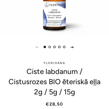
FLORIHANA
Ciste labdanum /
Cistusrozes BIO ēteriskā eļļa
2g / 5g / 15g
Parastā
Akcijas
€28,50