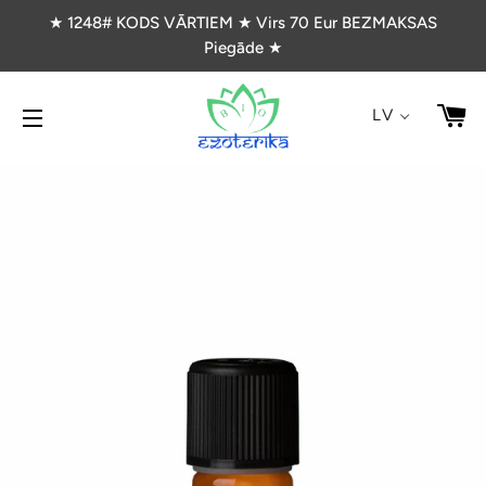
★ 1248# KODS VĀRTIEM ★ Virs 70 Eur BEZMAKSAS
Piegāde ★
G
LV
VIETNES NAVIGĀCIJA