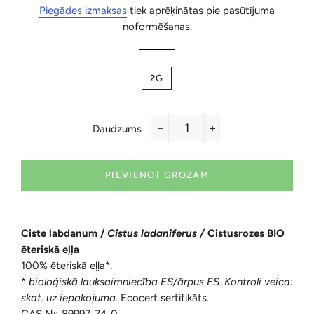
cena
cena
Piegādes izmaksas
tiek aprēķinātas pie pasūtījuma
noformēšanas.
2G
Daudzums
−
+
PIEVIENOT GROZAM
Ciste labdanum /
Cistus ladaniferus /
Cistusrozes BIO
ēteriskā eļļa
100% ēteriskā eļļa*.
*
bioloģiskā lauksaimniecība ES/ārpus ES. Kontroli veica:
skat. uz iepakojuma.
Ecocert sertifikāts.