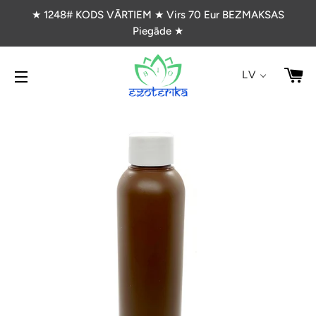
★ 1248# KODS VĀRTIEM ★ Virs 70 Eur BEZMAKSAS
Piegāde ★
G
LV
VIETNES NAVIGĀCIJA