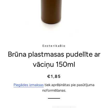
EzoterikaBio
Brūna plastmasas pudelīte ar
vāciņu 150ml
Parastā
Akcijas
€1,85
cena
cena
Piegādes izmaksas
tiek aprēķinātas pie pasūtījuma
noformēšanas.