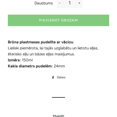
Daudzums
−
+
PIEVIENOT GROZAM
Brūna plastmasas pudelīte ar vāciņu
Lieliski piemērota, lai tajās uzglabātu un lietotu eļļas,
ēterisko eļļu un bāzes eļļas maisījumus.
Izmērs:
150ml
Kakla diametrs pudelēm:
24
mm
Dalies
Dalīties
Facebook
Meklēt