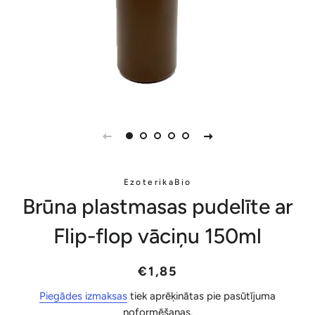
EzoterikaBio
Brūna plastmasas pudelīte ar
Flip-flop vāciņu 150ml
Parastā
Akcijas
€1,85
cena
cena
Piegādes izmaksas
tiek aprēķinātas pie pasūtījuma
noformēšanas.