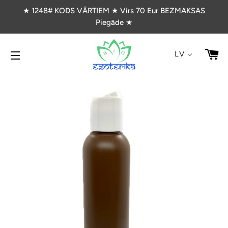
★ 1248# KODS VĀRTIEM ★ Virs 70 Eur BEZMAKSAS
Piegāde ★
G
LV
VIETNES NAVIGĀCIJA