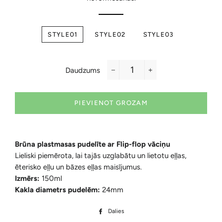
STYLE01
STYLE02
STYLE03
Daudzums
−
+
PIEVIENOT GROZAM
Brūna plastmasas pudelīte ar Flip-flop vāciņu
Lieliski piemērota, lai tajās uzglabātu un lietotu eļļas,
ēterisko eļļu un bāzes eļļas maisījumus.
Izmērs:
150ml
Kakla diametrs pudelēm:
24
mm
Dalies
Dalīties