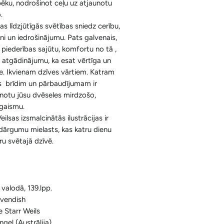
ēku, nodrošinot ceļu uz atjaunotu
Ķermenim
Korķa Bloki
.
Konusi ar krītošu dūmu efektu un
as līdzjūtīgās svētības sniedz cerību,
Sejai
Aksesuāri
Spilventiņi Acīm
ni un iedrošinājumu. Pats galvenais,
Aromātiskās Briketes un Aksesuāri
u piederības sajūtu, komfortu no tā ,
, atgādinājumu, ka esat vērtīga un
Sveķi un Aksesuāri
e. Ikvienam dzīves vārtiem. Katram
s brīdim un pārbaudījumam ir
Bakhoor / Bukhoor / Mabkhara /
aunotu jūsu dvēseles mirdzošo,
Majmor
 gaismu.
ilsas izsmalcinātās ilustrācijas ir
o dārgumu mielasts, kas katru dienu
ru svētajā dzīvē.
 valodā, 139.lpp.
avendish
e Starr Weils
ngel (Austrālija)