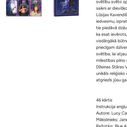
svētību svēto sp
saikni ar dievišķo
Lūsijas Kavendiš
iedvesmu, izprat
tie piedāvā dziļ
ka esat ievērots
visdārgākā būtn
priecīgam dzīve
svētība, lai atj
mīlestības pilno
Džeinas Stāras Ve
unikāls reliģisk
atgriezīs jūsu ga
46 kārtis
Instrukcija angļu
Autore: Lucy C
Mākslinieks: Jan
Ražotājs: Blue A