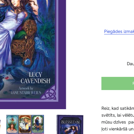
Piegādes izma
Da
Reiz, kad satikā
svētīts, lai vēlē
mūsu dzīves pag
ļoti vienkāršā u