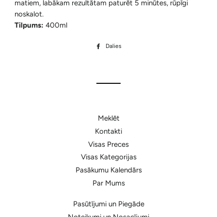
matiem, labākam rezultātam paturēt 5 minūtes, rūpīgi
noskalot.
Tilpums:
400ml
Dalies
Dalīties
Facebook
Meklēt
Kontakti
Visas Preces
Visas Kategorijas
Pasākumu Kalendārs
Par Mums
Pasūtījumi un Piegāde
Noteikumi un Nosacījumi