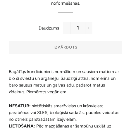
noformēšanas.
Daudzums
−
+
IZPĀRDOTS
Bagātīgs kondicionieris normāliem un sausiem matiem
ar
bio šī sviestu un argāneļļu. Saudzīgi attīra, nomierina un
baro sausus matus un galvas ādu, padarot matus
zīdainus. Piemērots vegāniem.
NESATUR:
sintētiskās smaržvielas un krāsvielas;
parabēnus vai SLES; bioloģiski sadalās; pudeles veidotas
no otrreiz pārstrādātām izejvielām.
LIETOŠANA:
Pēc mazgāšanas ar šampūnu uzklāt uz