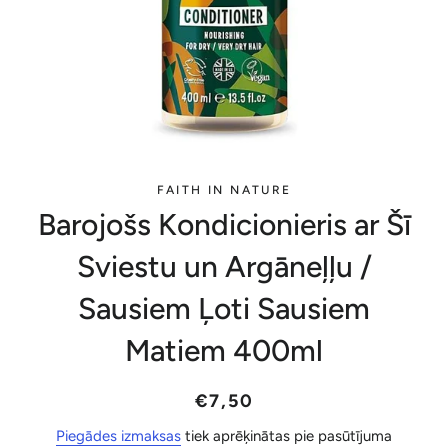
FAITH IN NATURE
Barojošs Kondicionieris ar Šī
Sviestu un Argāneļļu /
Sausiem Ļoti Sausiem
Matiem 400ml
Parastā
Akcijas
€7,50
cena
cena
Piegādes izmaksas
tiek aprēķinātas pie pasūtījuma