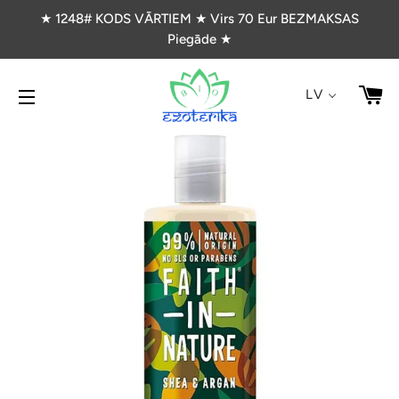
★ 1248# KODS VĀRTIEM ★ Virs 70 Eur BEZMAKSAS
Piegāde ★
G
LV
VIETNES NAVIGĀCIJA