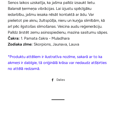
Senos laikos uzskatīja, ka jašma palīdz izsaukt lietu.
Balansē ķermeņa vibrācijas. Lai izjustu spēcīgāku
iedarbību, jašmu iesaka nēsāt kontaktā ar ādu. Var
pielietot pie aknu, žultspūšļa, nieru un kuņģa slimībām, kā
arī pēc ilgstošas slimošanas. Veicina audu reģenerāciju.
Palīdz ārstēt zemu asinsspiedienu, mazina sasitumu sāpes.
Čakra:
1. Pamata čakra - Muladhara
Zodiaka zīme:
Skorpions, Jaunava, Lauva
*Produktu attēliem ir ilustratīva nozīme, sakarā ar to ka
akmeņi ir dabīgie, tā oriģinālā krāsa var nedaudz atšķirties
no attēlā redzamā.
Dalies
Dalīties
Facebook