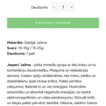
Daudzums
−
+
PIEVIENOT GROZAM
Materiāls:
Dabīgā Jašma
Svars:
10-15g / 15-25g
Daudzums:
1 gab
Jasper/ Jašma
-
plaša minerālu grupa ar lielu krāsu un to
kombināciju daudzveidību. Maiguma un relaksācijas
akmens. Uzlabo spēju atslābināties, nes mieru, pilnību un
dziedināšanu, īpaši stresa brīžos. Palīdz astrālos
ceļojumos. Balansē Iņ un Jaņ enerģijas. Nodrošina
aizsardzību un absorbē negatīvās enerģijas, tai skaitā
elektromagnētisko un vides piesārņojumu. Stimulē iztēli,
un idejas palīdz pārvērst darbībā. Izlīdzina, sakārto čakras.