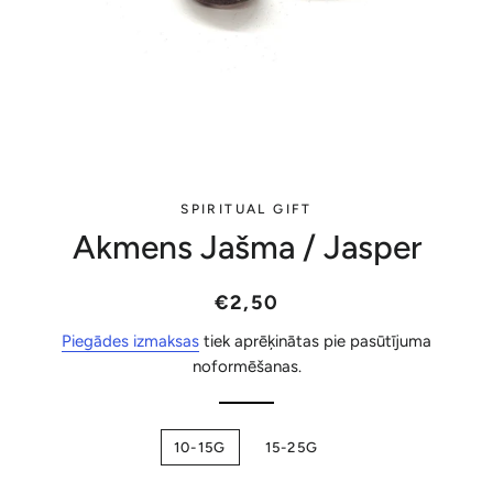
SPIRITUAL GIFT
Akmens Jašma / Jasper
Parastā
Akcijas
€2,50
cena
cena
Piegādes izmaksas
tiek aprēķinātas pie pasūtījuma
noformēšanas.
10-15G
15-25G