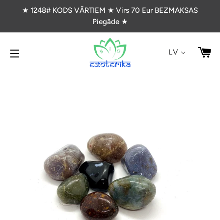
★ 1248# KODS VĀRTIEM ★ Virs 70 Eur BEZMAKSAS
Piegāde ★
G
LV
VIETNES NAVIGĀCIJA