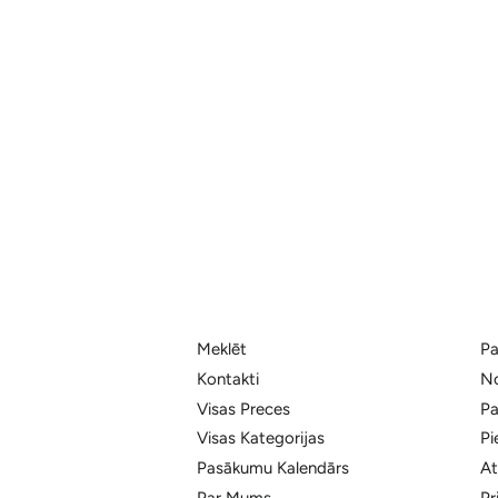
Meklēt
Pa
Kontakti
No
Visas Preces
Pa
Visas Kategorijas
Pi
Pasākumu Kalendārs
At
Par Mums
Pr