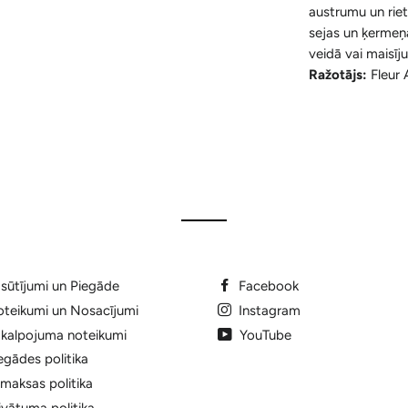
austrumu un rie
sejas un ķermeņa
veidā vai maisīj
Ražotājs:
Fleur 
sūtījumi un Piegāde
Facebook
teikumi un Nosacījumi
Instagram
kalpojuma noteikumi
YouTube
egādes politika
maksas politika
ivātuma politika