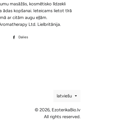
tumu masāžās, kosmētisko līdzekli
Ķermenim
Korķa Bloki
Konusi ar krītošu dūmu efektu un
 ādas kopšanai. Ieteicams lietot tīrā
Sejai
Aksesuāri
umā ar citām augu eļļām.
Spilventiņi Acīm
Aromatherapy Ltd. Lielbritānija.
Aromātiskās Briketes un Aksesuāri
Dalies
Dalīties
Sveķi un Aksesuāri
Facebook
Bakhoor / Bukhoor / Mabkhara /
Majmor
Valoda
latviešu
© 2026,
EzoterikaBio.lv
All rights reserved.