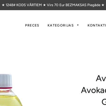
★ 1248# KODS VĀRTIEM ★ Virs 70 Eur BEZMAKSAS Piegāde ★
PRECES
KATEGORIJAS
KONTAKT
Av
Avokad
G