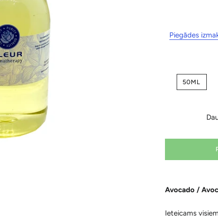
Piegādes izma
50ML
Da
Avocado / Avoc
Ieteicams visiem 