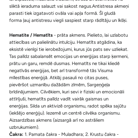
sliktā ieraduma salauzt vai sakost nagus.Antistresa akmeņi
parasti tiek izgatavoti ovāla vai apļa formā. Šī gludā
forma ļauj antistresu viegli saspiest starp rādītāju un īkšķi.
Hematite / Hematīts
-
prāta akmens. Pielieto, lai uzlabotu
attiecības un palielinātu intuīciju. Hematīts atgādina, ka
eksistē vienīgi tie ierobežojumi, kurus jūs pats sev uzliekat.
Tas palīdz sabalansēt emocijas un enerģijas starp ķermeni,
prātu un garu, remdē dusmas. Hematīts ne tikai kliedē
negatīvās enerģijas, bet arī transformē tās Visuma
mīlestības enerģijā. Atklāj pasauli no citas puses,
pievēršot uzmanību dažādām zīmēm, Sargeņģeļa
brīdinājumiem. Cilvēkiem, kuri sevi ir fiziski un emocionāli
attīrījuši, hematīts palīdz vadīt vairāk gaismas un
enerģijas. Silda un aktivizē organismu, radot spēka sajūtu
(iekšējo enerģiju). Iezemē un centrē cilvēka organismu.
Aizsardzības akmens (aizsargā arī no astrāliem
uzbrukumiem).
Čakra:
1. Pamata čakra - Muladhara; 2. Krustu čakra -