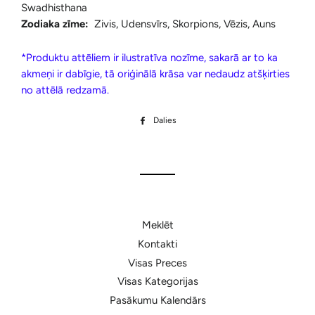
Swadhisthana
Zodiaka zīme:
Zivis, Udensvīrs, Skorpions, Vēzis, Auns
*Produktu attēliem ir ilustratīva nozīme, sakarā ar to ka
akmeņi ir dabīgie, tā oriģinālā krāsa var nedaudz atšķirties
no attēlā redzamā.
Dalies
Dalīties
Facebook
Meklēt
Kontakti
Visas Preces
Visas Kategorijas
Pasākumu Kalendārs