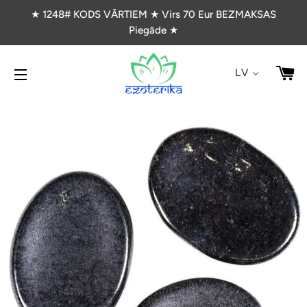
★ 1248# KODS VĀRTIEM ★ Virs 70 Eur BEZMAKSAS
Piegāde ★
G
LV
VIETNES NAVIGĀCIJA