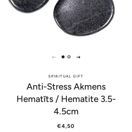
SPIRITUAL GIFT
Anti-Stress Akmens
Hematīts / Hematite 3.5-
4.5cm
Parastā
Akcijas
€4,50