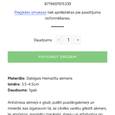
cena
cena
8719497615339
Piegādes izmaksas
tiek aprēķinātas pie pasūtījuma
noformēšanas.
Daudzums
−
+
PIEVIENOT GROZAM
Materiāls:
Dabīgais Hematīta akmens
Izmērs:
3.5-4.5cm
Daudzums:
1gab
Antistresa akmeņi ir gludi, pulēti pusdārgakmeņi un
minerāli, kas izgatavoti tā, lai cilvēks varētu glāstīt akmeni,
lai atpūstos, mazinātu trauksmi, stresu un atbrīvotos no