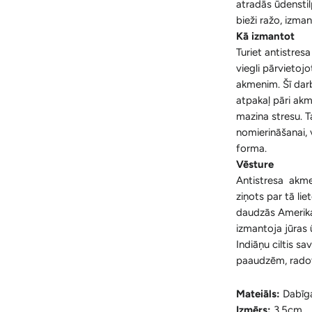
atradās ūdensti
bieži ražo, izm
Kā izmantot
Turiet antistresa
viegli pārvietojo
akmenim. Šī darb
atpakaļ pāri akm
mazina stresu. Ta
nomierināšanai,
forma.
Vēsture
Antistresa akmeņ
ziņots par tā lie
daudzās Amerikas 
izmantoja jūras
Indiāņu ciltis 
paaudzēm, radot
Mateiāls:
Dabīg
Izmērs:
3.5cm