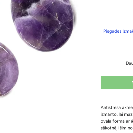
Piegādes izma
Da
Antistresa akmeņ
izmanto, lai mazi
ovāla formā ar ī
sākotnēji šim no