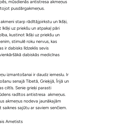
lpēs, mūsdienās antistresa akmeņus
Ķermenim
Korķa Bloki
antojot pusdārgakmeņus.
Konusi ar krītošu dūmu efektu un
Sejai
Aksesuāri
Spilventiņi Acīm
 akmeni starp rādītājpirkstu un īkšķi,
Aromātiskās Briketes un Aksesuāri
t īkšķi uz priekšu un atpakaļ pāri
ība, kustinot īkšķi uz priekšu un
Sveķi un Aksesuāri
enim, stimulē roku nervus, kas
s ir dabisks līdzeklis sevis
Bakhoor / Bukhoor / Mabkhara /
 vienkāršākā dabiskās medicīnas
Majmor
u izmantošanai ir daudz iemeslu. Ir
tošanu senajā Tibetā, Grieķijā, Īrijā un
ciltīs. Senie grieķi parasti
 ūdens radītos antistresa akmeņus.
savus akmeņus nodeva jaunākajām
 saiknes sajūtu ar saviem senčiem.
ais Ametists