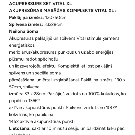
ACUPRESSURE SET VITAL XL
AKUPRESŪRAS MASĀŽAS KOMPLEKTS VITAL XL :
Paklājiņa izmērs:
130x50cm
Spilvena izmērs:
33x28cm
Neilona Soma
Akupresūras paklājiņš un spilvens Vital stimulē ķermeņa
enerģētiskos
meridiānus/akupresūras punktus un uzlabo enerģijas
plūsmu, radot spēcinošu
un līdzsvarojošu efektu. Komplektā ietilpst paklājiņš,
spilvens un speciāla soma
pārnēsāšanai un ērtai uzglabāšanai. Paklājiņa izmērs: 130 x
50cm, spilvena
izmērs: 33 x 28cm. Paklājiņš veidots no 100% kokvilnas, ko
papildina 13662
aktīvie akupunktūras punkti. Spilvens veidots no 100%
kokvilnas, ko papildina
1452 aktīvie akupunktūras punkti.
Lietošana:
sākt ar 10 minūšu sesiju un paildzināt laiku pēc