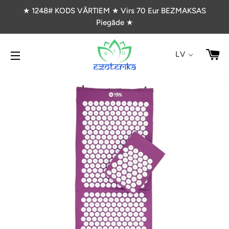
★ 1248# KODS VĀRTIEM ★ Virs 70 Eur BEZMAKSAS
Piegāde ★
G
LV
VIETNES NAVIGĀCIJA