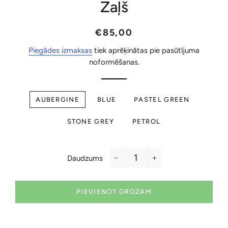
Zaļš
Parastā
Akcijas
€85,00
cena
cena
Piegādes izmaksas
tiek aprēķinātas pie pasūtījuma
noformēšanas.
AUBERGINE
BLUE
PASTEL GREEN
STONE GREY
PETROL
Daudzums
−
+
PIEVIENOT GROZAM