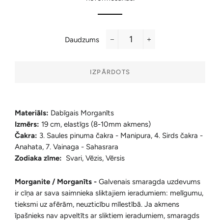
Daudzums
−
+
IZPĀRDOTS
Materiāls:
Dabīgais Morganīts
Izmērs:
19 cm, elastīgs (8-10mm akmens)
Čakra:
3. Saules pinuma čakra - Manipura, 4. Sirds čakra -
Anahata, 7. Vainaga - Sahasrara
Zodiaka zīme:
Svari, Vēzis, Vērsis
Morganite / Morganīts -
Galvenais smaragda uzdevums
ir cīņa ar sava saimnieka sliktajiem ieradumiem: melīgumu,
tieksmi uz afērām, neuzticību mīlestībā. Ja akmens
īpašnieks nav apveltīts ar sliktiem ieradumiem, smaragds