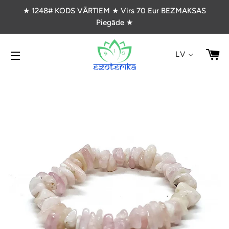
★ 1248# KODS VĀRTIEM ★ Virs 70 Eur BEZMAKSAS
Piegāde ★
G
LV
VIETNES NAVIGĀCIJA