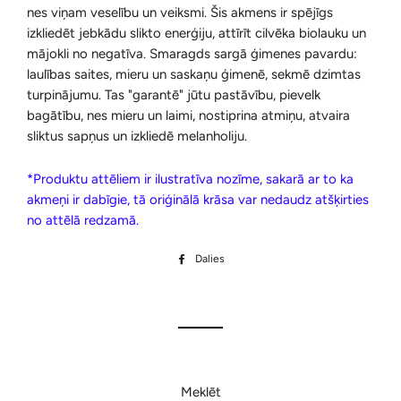
nes viņam veselību un veiksmi. Šis akmens ir spējīgs
izkliedēt jebkādu slikto enerģiju, attīrīt cilvēka biolauku un
mājokli no negatīva. Smaragds sargā ģimenes pavardu:
laulības saites, mieru un saskaņu ģimenē, sekmē dzimtas
turpinājumu. Tas "garantē" jūtu pastāvību, pievelk
bagātību, nes mieru un laimi, nostiprina atmiņu, atvaira
sliktus sapņus un izkliedē melanholiju.
*Produktu attēliem ir ilustratīva nozīme, sakarā ar to ka
akmeņi ir dabīgie, tā oriģinālā krāsa var nedaudz atšķirties
no attēlā redzamā.
Dalies
Dalīties
Facebook
Meklēt