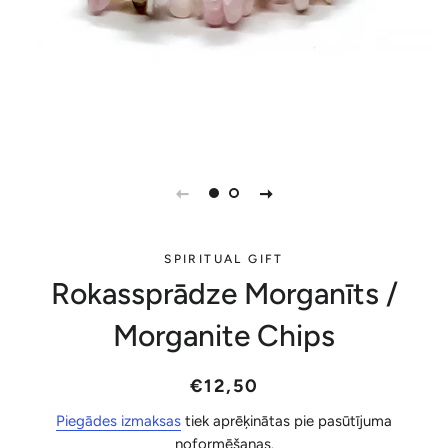
SPIRITUAL GIFT
Rokassprādze Morganīts /
Morganite Chips
Parastā
Akcijas
€12,50
cena
cena
Piegādes izmaksas
tiek aprēķinātas pie pasūtījuma
noformēšanas.