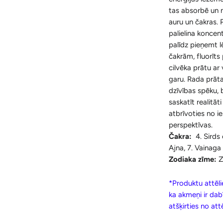
tas absorbē un ne
auru un čakras. 
palielina koncent
palīdz pieņemt 
čakrām, fluorīts 
cilvēka prātu ar 
garu. Rada prāta
dzīvības spēku,
saskatīt realitāti
atbrīvoties no i
perspektīvas.
Čakra:
4. Sirds
Ajna, 7. Vainaga
Zodiaka zīme:
Z
*Produktu attēlie
ka akmeņi ir dab
atšķirties no at