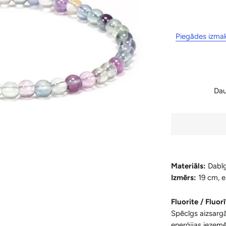
Piegādes izma
Da
Materiāls:
Dabīg
Izmērs:
19 cm, e
Fluorite / Fluor
Spēcīgs aizsarg
enerģijas iezemē