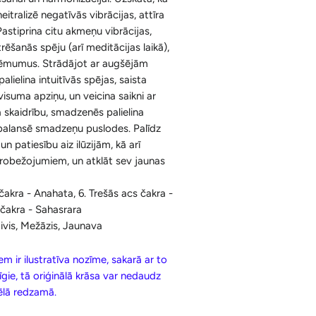
Ķermenim
itralizē negatīvās vibrācijas, attīra
Korķa Bloki
Konusi ar krītošu dūmu efektu un
Pastiprina citu akmeņu vibrācijas,
Sejai
Aksesuāri
Spilventiņi Acīm
rēšanās spēju (arī meditācijas laikā),
lēmumus. Strādājot ar augšējām
Aromātiskās Briketes un Aksesuāri
palielina intuitīvās spējas, saista
Sveķi un Aksesuāri
visuma apziņu, un veicina saikni ar
 skaidrību, smadzenēs palielina
Bakhoor / Bukhoor / Mabkhara /
 balansē smadzeņu puslodes. Palīdz
Majmor
 un patiesību aiz ilūzijām, kā arī
erobežojumiem, un atklāt sev jaunas
 čakra - Anahata, 6. Trešās acs čakra -
 čakra - Sahasrara
ivis, Mežāzis, Jaunava
m ir ilustratīva nozīme, sakarā ar to
īgie, tā oriģinālā krāsa var nedaudz
tēlā redzamā.