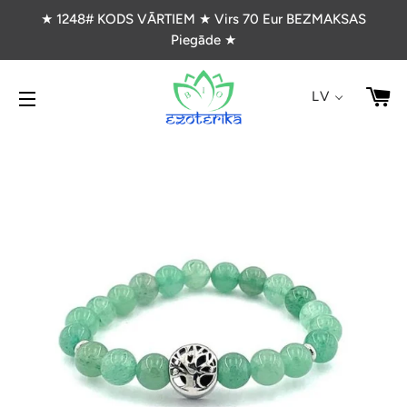
★ 1248# KODS VĀRTIEM ★ Virs 70 Eur BEZMAKSAS
Piegāde ★
G
LV
VIETNES NAVIGĀCIJA