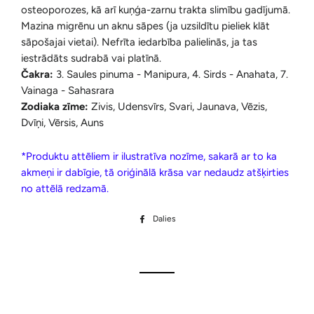
osteoporozes, kā arī kuņģa-zarnu trakta slimību gadījumā.
Mazina migrēnu un aknu sāpes (ja uzsildītu pieliek klāt
sāpošajai vietai). Nefrīta iedarbība palielinās, ja tas
iestrādāts sudrabā vai platīnā.
Čakra:
3. Saules pinuma - Manipura
, 4. Sirds - Anahata
, 7.
Vainaga - Sahasrara
Zodiaka zīme:
Zivis, Udensvīrs, Svari, Jaunava, Vēzis,
Dvīņi, Vērsis, Auns
*Produktu attēliem ir ilustratīva nozīme, sakarā ar to ka
akmeņi ir dabīgie, tā oriģinālā krāsa var nedaudz atšķirties
no attēlā redzamā.
Dalies
Dalīties
Facebook