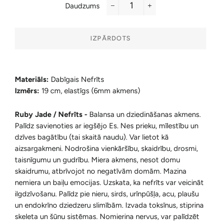
Daudzums
−
+
IZPĀRDOTS
Materiāls:
Dabīgais Nefrīts
Izmērs:
19 cm, elastīgs (6mm akmens)
Ruby Jade / Nefrīts -
B
alansa un dziedināšanas akmens.
Palīdz savienoties ar iegšējo Es. Nes prieku, mīlestību un
dzīves bagātību (tai skaitā naudu). Var lietot kā
aizsargakmeni. Nodrošina vienkāršību, skaidrību, drosmi,
taisnīgumu un gudrību. Miera akmens, nesot domu
skaidrumu, atbrīvojot no negatīvām domām. Mazina
nemiera un baiļu emocijas. Uzskata, ka nefrīts var veicināt
ilgdzīvošanu. Palīdz pie nieru, sirds, urīnpūšļa, acu, plaušu
un endokrīno dziedzeru slimībām. Izvada toksīnus, stiprina
skeleta un šūnu sistēmas. Nomierina nervus, var palīdzēt