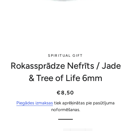
SPIRITUAL GIFT
Rokassprādze Nefrīts / Jade
& Tree of Life 6mm
Parastā
Akcijas
€8,50
cena
cena
Piegādes izmaksas
tiek aprēķinātas pie pasūtījuma
noformēšanas.