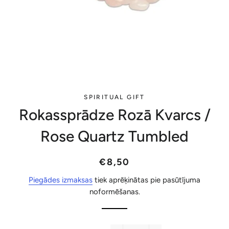
SPIRITUAL GIFT
Rokassprādze Rozā Kvarcs /
Rose Quartz Tumbled
Parastā
Akcijas
€8,50
cena
cena
Piegādes izmaksas
tiek aprēķinātas pie pasūtījuma
noformēšanas.