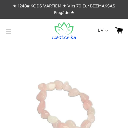
★ 1248# KODS VĀRTIEM ★ Virs 70 Eur BEZMAKSAS
Piegāde ★
G
LV
VIETNES NAVIGĀCIJA