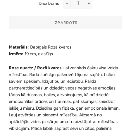
Daudzums
−
+
IZPĀRDOTS
Materiāls:
Dabīgais Rozā kvarcs
Izmērs:
19 cm, elastīgs
Rose quartz / Rozā kvarcs -
atver sirds čakru visa veida
mīlestībai. Rada spēcīgu pašnovērtējuma sajūtu, ticību
saviem spēkiem, līdzjūtību un iecietību. Palīdz
partnerattiecībās un dziedēt vecas negatīvas emocijas,
tādas kā dusmas, bailes, aizvainojums, kā arī dziedē
emocionālas brūces un traumas, pat skumjas, sniedzot
iekšēju mieru. Dziedina gan fiziskā, gan emocionālā līmenī.
Ļauj atvērties un pieņemt mīlestību. Aizsargā no
apkārtējās vides piesārņojuma to aizstājot ar mīlestības
vibrācijām. Māca labāk saprast sevi un citus, palielina