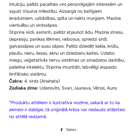
intuīciju, palīdz pacelties virs personīgajām interesēm un
sajust Visuma mīlestību. Aizsargā no kaitīgiem
ieradumiem, uzbāzības, spīta un nakts murgiem. Mazina
vientulību un sirdssāpes.
Stiprina sirdi, asinsriti, palīdz atjaunot ādu. Mazina stresu,
depresiju, panikas lēkmes, reiboņus, spriedzi sirdī,
galvassāpes un ausu sāpes. Palīdz dziedēt kakla, krūšu,
plaušu, nieru, liesas, aknu un dziedzeru kaites. Uzlabo
miegu, veģetatīvās nervu sistēmas un smadzeņu darbību,
palielina intelektu. Stiprina imunitāti, labvēlīgi iespaido
limfātisko sistēmu.
Čakra:
4. sirds (Anahata)
Zodiaka zīme:
Udensvīrs, Svari, Jaunava, Vērsis, Auns
*Produktu attēliem ir ilustratīva nozīme, sakarā ar to ka
akmeņi ir dabīgie, tā oriģinālā krāsa var nedaudz atšķirties
no attēlā redzamā.
Dalies
Dalīties