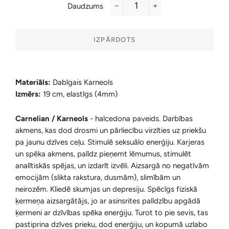
Daudzums
−
+
IZPĀRDOTS
Materiāls:
Dabīgais Karneols
Izmērs:
19 cm, elastīgs (4mm)
Carnelian / Karneols
-
halcedona paveids. Darbības
akmens, kas dod drosmi un pārliecību virzīties uz priekšu
pa jaunu dzīves ceļu. Stimulē seksuālo enerģiju. Karjeras
un spēka akmens, palīdz pieņemt lēmumus, stimulēt
analītiskās spējas, un izdarīt izvēli. Aizsargā no negatīvām
emocijām (slikta rakstura, dusmām), slimībām un
neirozēm. Kliedē skumjas un depresiju. Spēcīgs fiziskā
ķermeņa aizsargātājs, jo ar asinsrites palīdzību apgādā
ķermeni ar dzīvības spēka enerģiju. Turot to pie sevis, tas
pastiprina dzīves prieku, dod enerģiju, un kopumā uzlabo