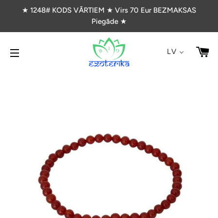
★ 1248# KODS VĀRTIEM ★ Virs 70 Eur BEZMAKSAS
Piegāde ★
G
LV
VIETNES NAVIGĀCIJA