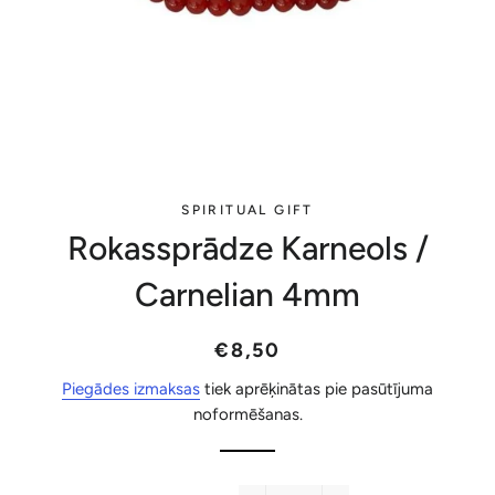
SPIRITUAL GIFT
Rokassprādze Karneols /
Carnelian 4mm
Parastā
Akcijas
€8,50
cena
cena
Piegādes izmaksas
tiek aprēķinātas pie pasūtījuma
noformēšanas.