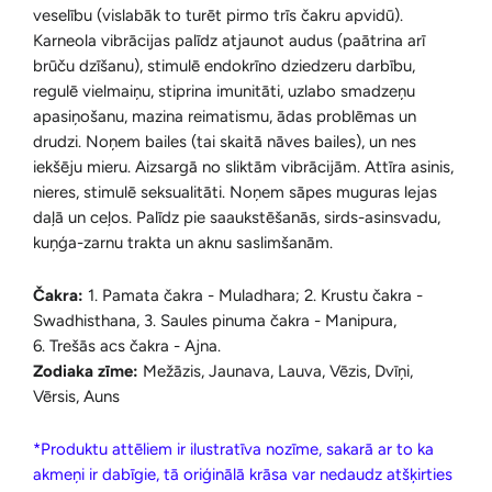
veselību (vislabāk to turēt pirmo trīs čakru apvidū).
Karneola vibrācijas palīdz atjaunot audus (paātrina arī
brūču dzīšanu), stimulē endokrīno dziedzeru darbību,
regulē vielmaiņu, stiprina imunitāti, uzlabo smadzeņu
apasiņošanu, mazina reimatismu, ādas problēmas un
drudzi. Noņem bailes (tai skaitā nāves bailes), un nes
iekšēju mieru. Aizsargā no sliktām vibrācijām. Attīra asinis,
nieres, stimulē seksualitāti. Noņem sāpes muguras lejas
daļā un ceļos. Palīdz pie saaukstēšanās, sirds-asinsvadu,
kuņģa-zarnu trakta un aknu saslimšanām.
Čakra:
1. Pamata čakra - Muladhara; 2. Krustu čakra -
Swadhisthana, 3. Saules pinuma čakra - Manipura,
6. Trešās acs čakra - Ajna.
Zodiaka zīme:
Mežāzis, Jaunava, Lauva, Vēzis, Dvīņi,
Vērsis, Auns
*Produktu attēliem ir ilustratīva nozīme, sakarā ar to ka
akmeņi ir dabīgie, tā oriģinālā krāsa var nedaudz atšķirties