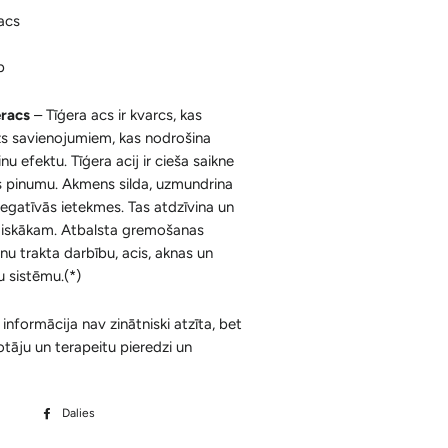
Ķermenim
acs
Korķa Bloki
Konusi ar krītošu dūmu efektu un
Sejai
Aksesuāri
Spilventiņi Acīm
b
Aromātiskās Briketes un Aksesuāri
eracs
– Tīģera acs ir kvarcs, kas
Sveķi un Aksesuāri
zs savienojumiem, kas nodrošina
inu efektu. Tīģera acij ir cieša saikne
Bakhoor / Bukhoor / Mabkhara /
es pinumu. Akmens silda, uzmundrina
Majmor
egatīvās ietekmes. Tas atdzīvina un
rģiskākam. Atbalsta gremošanas
nu trakta darbību, acis, aknas un
 sistēmu.(*)
informācija nav zinātniski atzīta, bet
etotāju un terapeitu pieredzi un
Dalies
Dalīties
Facebook