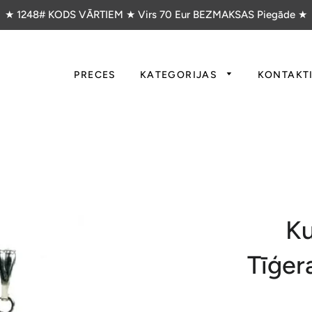
★ 1248# KODS VĀRTIEM ★ Virs 70 Eur BEZMAKSAS Piegāde ★
PRECES
KATEGORIJAS
KONTAKT
Ku
Tīģer