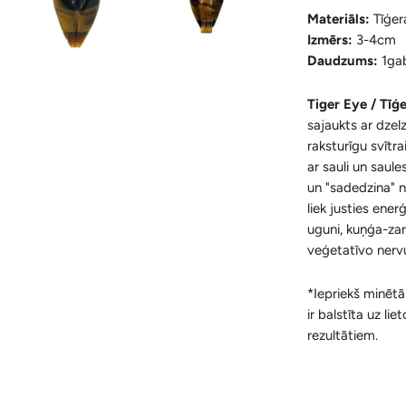
Materiāls:
Tīģer
Izmērs:
3-4cm
Daudzums:
1ga
Tiger Eye /
Tīģ
sajaukts ar dzel
raksturīgu svītra
ar sauli un saul
un "sadedzina" n
liek justies ene
uguni, kuņģa-zar
veģetatīvo nervu
*Iepriekš minētā 
ir balstīta uz li
rezultātiem.