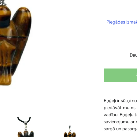
Piegādes izma
Da
Eņģeļi ir sūtņi n
piedāvāt mums e
vadību. Eņģeļu t
savienojumu ar 
sargā un pasargā